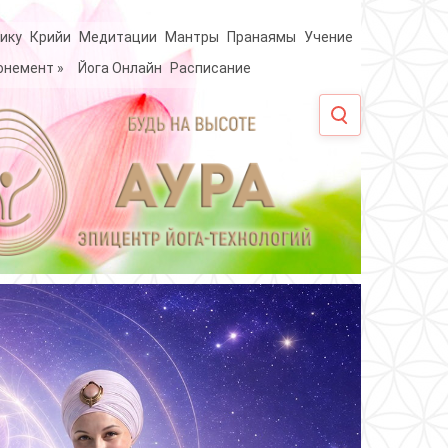
ику
Крийи
Медитации
Мантры
Пранаямы
Учение
онемент
»
Йога Онлайн
Расписание