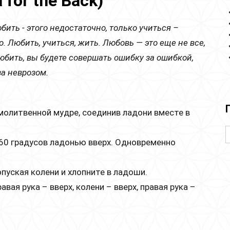
 for the Back)
ить - этого недостаточно, только учиться –
о. Любить, учиться, жить. Любовь — это еще не все,
любить, вы будете совершать ошибку за ошибкой,
за неврозом.
 молитвенной мудре, соединив ладони вместе в
 60 градусов ладонью вверх. Одновременно
опуская колени и хлопните в ладоши.
вая рука – вверх, колени – вверх, правая рука –