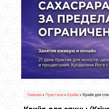
Вы здесь
Главная
»
Практики
»
Крийи
» Крийя для спин