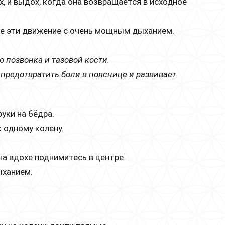
х, и выдох, когда она возвращается в исходное
те эти движение с очень мощным дыханием.
 позвонка и тазовой кости.
предотвратить боли в пояснице и развивает
уки на бёдра.
к одному колену.
на вдохе поднимитесь в центре.
ыханием.