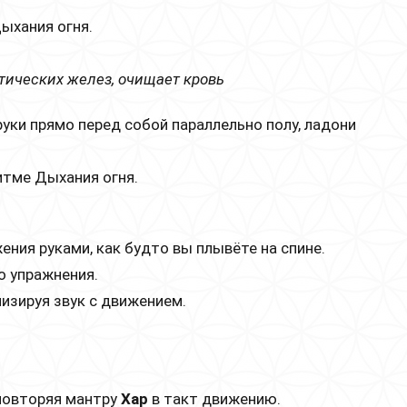
Дыхания огня.
тических желез, очищает кровь
уки прямо перед собой параллельно полу, ладони
ритме Дыхания огня.
ния руками, как будто вы плывёте на спине.
о упражнения.
низируя звук с движением.
 повторяя мантру
Хар
в такт движению.