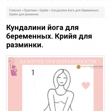
В
Главная
»
Практики
»
Крийи
» Кундалини йога для беременных.
Крийя для разминки.
ы
з
Кундалини йога для
д
беременных. Крийя для
е
разминки.
с
ь