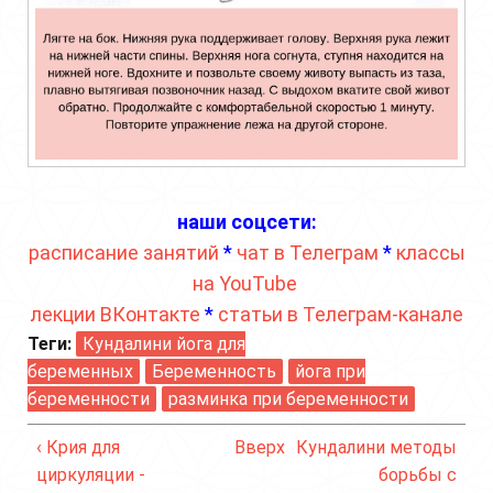
наши соцсети:
расписание занятий
*
чат в Телеграм
*
классы
на YouTube
лекции ВКонтакте
*
статьи в Телеграм-канале
Теги:
Кундалини йога для
беременных
Беременность
йога при
беременности
разминка при беременности
‹ Крия для
Вверх
Кундалини методы
циркуляции -
борьбы с