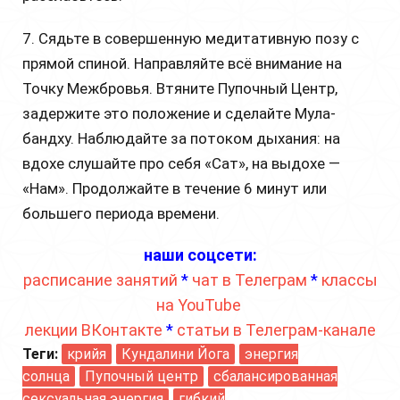
7. Сядьте в совершенную медитативную позу с
прямой спиной. Направляйте всё внимание на
Точку Межбровья. Втяните Пупочный Центр,
задержите это положение и сделайте Мула-
бандху. Наблюдайте за потоком дыхания: на
вдохе слушайте про себя «Сат», на выдохе —
«Нам». Продолжайте в течение 6 минут или
большего периода времени.
наши соцсети:
расписание занятий
*
чат в Телеграм
*
классы
на YouTube
лекции ВКонтакте
*
статьи в Телеграм-канале
Теги:
крийя
Кундалини Йога
энергия
солнца
Пупочный центр
сбалансированная
сексуальная энергия
гибкий