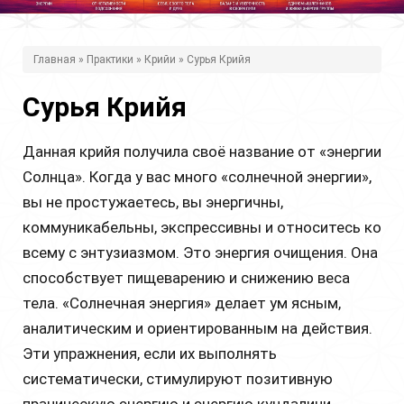
В
Главная
»
Практики
»
Крийи
» Сурья Крийя
ы
Сурья Крийя
з
д
Данная крийя получила своё название от «энергии
е
Солнца». Когда у вас много «солнечной энергии»,
с
вы не простужаетесь, вы энергичны,
коммуникабельны, экспрессивны и относитесь ко
ь
всему с энтузиазмом. Это энергия очищения. Она
способствует пищеварению и снижению веса
тела. «Солнечная энергия» делает ум ясным,
аналитическим и ориентированным на действия.
Эти упражнения, если их выполнять
систематически, стимулируют позитивную
праническую энергию и энергию кундалини.