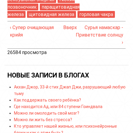
позвоночник
паращитовидная
железа
щитовидная железа
горловая чакра
‹ Супер очищающая
Вверх
Сурья намаскар -
крийя
Приветствие солнцу
›
26584 просмотра
НОВЫЕ ЗАПИСИ В БЛОГАХ
Акхан Джор, 33-й стих Джап Джи, разрушающий любую
тьму
Как поддержать своего ребёнка?
Где находится Ад, или 84 ступени Гоиндвала
Можно ли омолодить свой мозг?
Можно ли жить без стресса?
Кто управляет нашей жизнью, или психонейронные
блоки и как с этим быть?