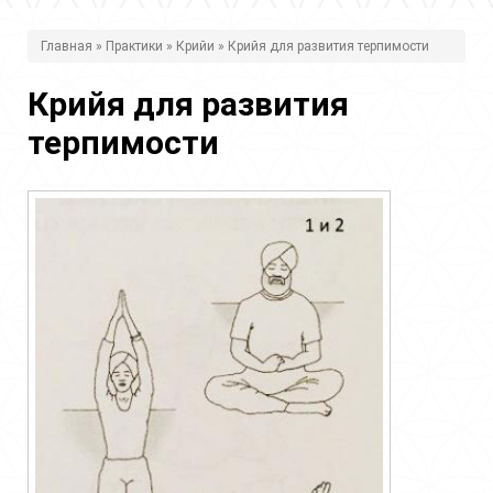
В
Главная
»
Практики
»
Крийи
» Крийя для развития терпимости
ы
Крийя для развития
з
терпимости
д
е
с
ь