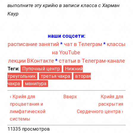
выполните эту крийю в записи класса с Харман
Каур
наши соцсети:
расписание занятий
*
чат в Телеграм
*
классы
на YouTube
лекции ВКонтакте
*
статьи в Телеграм-канале
Теги:
Пупочный центр
Нижний
треугольник
третья чакра
вторая
чакра
манипура
‹ Крийя для
Вверх
Крийя для
процветания и
раскрытия
лимфатической
Сердечного центра ›
системы
11335 просмотров