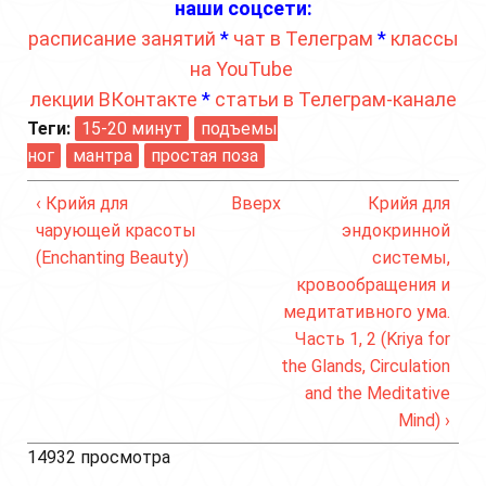
наши соцсети:
расписание занятий
*
чат в Телеграм
*
классы
на YouTube
лекции ВКонтакте
*
статьи в Телеграм-канале
Теги:
15-20 минут
подъемы
ног
мантра
простая поза
‹ Крийя для
Вверх
Крийя для
чарующей красоты
эндокринной
(Enchanting Beauty)
системы,
кровообращения и
медитативного ума.
Часть 1, 2 (Kriya for
the Glands, Circulation
and the Meditative
Mind) ›
14932 просмотра