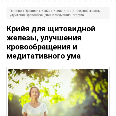
В
Главная
»
Практики
»
Крийи
» Крийя для щитовидной железы,
улучшения кровообращения и медитативного ума
ы
з
Крийя для щитовидной
д
железы, улучшения
е
кровообращения и
с
медитативного ума
ь