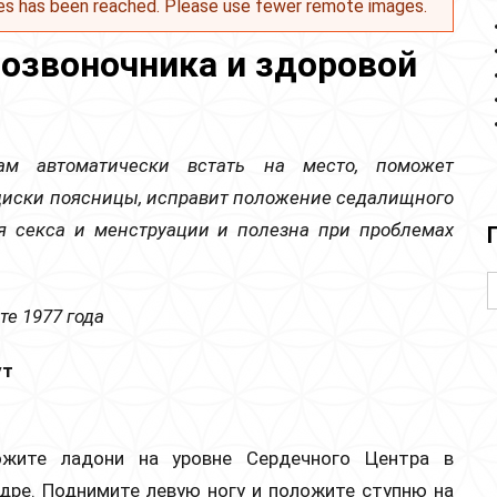
es has been reached. Please use fewer remote images.
позвоночника и здоровой
ам автоматически встать на место, поможет
диски поясницы, исправит положение седалищного
мя секса и менструации и полезна при проблемах
е 1977 года
ут
.
ожите ладони на уровне Сердечного Центра в
дре. Поднимите левую ногу и положите ступню на