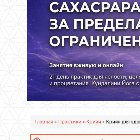
Вы здесь
Главная
»
Практики
»
Крийи
» Крийя для зд