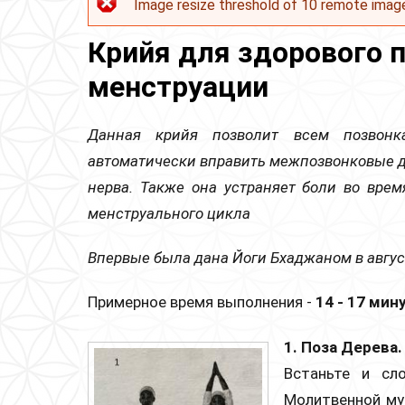
Image resize threshold of 10 remote imag
Сообщение об ошибке
Крийя для здорового 
менструации
Данная крийя позволит всем позвонк
автоматически вправить межпозвонковые 
нерва. Также она устраняет боли во вре
менструального цикла
Впервые была дана Йоги Бхаджаном в август
Примерное время выполнения -
14 - 17 мин
1. Поза Дерева
Встаньте и сл
Молитвенной му