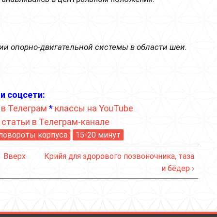
ии опорно-двигательной системы в области шеи.
и соцсети:
 в Телеграм
*
классы на YouTube
*
статьи в Телеграм-канале
повороты корпуса
15-20 минут
Вверх
Крийя для здорового позвоночника, таза
и бёдер ›