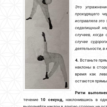
Это упражнени
проходящего че
исправляла это 
седалищный нер
случаев, когда
случае судорог
деятельности, в 
4.
Встаньте прям
наклоны в сторо
время как лев
остаются прямым
Ритм выполне
течение
10 секунд,
наклонившись в одн
выполняйте наклон в другую сторону, не о