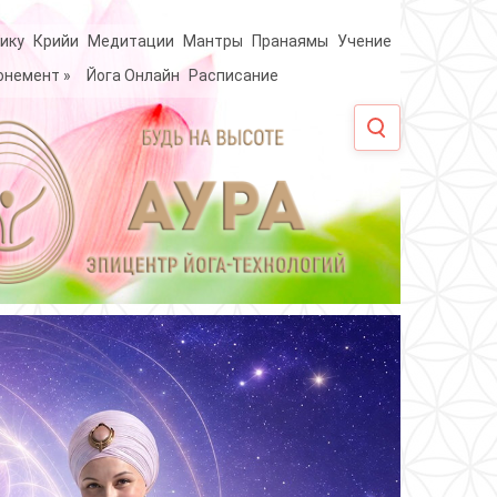
ику
Крийи
Медитации
Мантры
Пранаямы
Учение
онемент
»
Йога Онлайн
Расписание