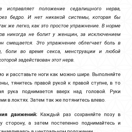
е исправляет положение седалищного нерва,
рез бедро. И нет никакой системы, которая бы
так же легко, как это простое упражнение. В норме
в никогда не болит у женщин, за исключением
 он смещается. Это упражнение облегчает боль в
и, боли во время секса, менструации и любой
которой задействован этот нерв.
о и расставьте ноги как можно шире. Выполняйте
ны, тянитесь правой рукой к правой ступне, в то
ая рука поднимается вверх над головой. Руки
и в локтях. Затем так же потянитесь влево.
ния движений:
Каждый раз сохраняйте позу в
у сторону, а затем постепенно поднимайтесь и
станавливаясь в центральном положении.