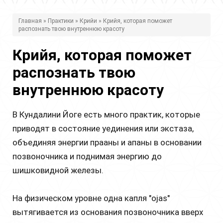
В
Главная
»
Практики
»
Крийи
» Крийя, которая поможет
распознать твою внутреннюю красоту
ы
з
Крийя, которая поможет
д
распознать твою
е
внутреннюю красоту
с
В Кундалини Йоге есть много практик, которые
ь
приводят в состояние уединения или экстаза,
объединяя энергии прааны и апаны в основании
позвоночника и поднимая энергию до
шишковидной железы.
На физическом уровне одна капля "ojas"
вытягивается из основания позвоночника вверх