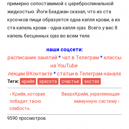
примерно сопоставимой с цереброспинальной
жидкостью. Йоги Бхаджан сказал, что из ста
кусочков пищи образуется одна капля крови, а из
ста капель крови - одна капля ojas. Всего у вас 8
капель бесценных ojas во всем теле.
наши соцсети:
расписание занятий
*
чат в Телеграм
*
классы
на YouTube
лекции ВКонтакте
*
статьи в Телеграм-канале
Теги:
крийя
красота
счастье
экстаз
‹ Крийя, которая
Вверх
Крийя, укрепляющая
победит твою
иммунную систему ›
слабость
9590 просмотров