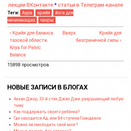
лекции ВКонтакте
*
статьи в Телеграм-канале
Теги:
Аура
крийя
йога для
начинающих
чакры
‹ Крийя для баланса
Вверх
Крийя для
тазовой области.
безграничной силы ›
Kriya for Pelvic
Balance
15898 просмотров
НОВЫЕ ЗАПИСИ В БЛОГАХ
Акхан Джор, 33-й стих Джап Джи, разрушающий любую
тьму
Как поддержать своего ребёнка?
Где находится Ад, или 84 ступени Гоиндвала
Можно ли омолодить свой мозг?
Можно ли жить без стресса?