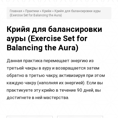
В
Главная
»
Практики
»
Крийи
» Крийя для балансировки ауры
(Exercise Set for Balancing the Aura)
ы
з
Крийя для балансировки
д
ауры (Exercise Set for
е
Balancing the Aura)
с
Данная практика перемещает энергию из
ь
третьей чакры в ауру и возвращается затем
обратно в третью чакру, активизируя при этом
каждую чакру (наполняя их энергией). Если вы
практикуете эту крийю в течение 90 дней, вы
достигнете в ней мастерства.