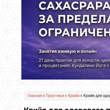
Вы здесь
Главная
»
Практики
»
Крийи
» Крийя для здо