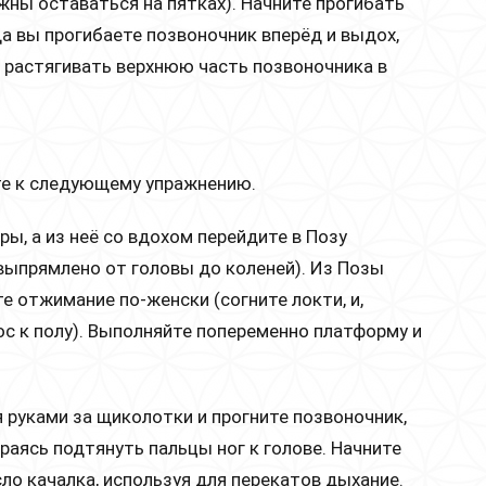
жны оставаться на пятках). Начните прогибать
да вы прогибаете позвоночник вперёд и выдох,
 растягивать верхнюю часть позвоночника в
ите к следующему упражнению.
ры, а из неё со вдохом перейдите в Позу
выпрямлено от головы до коленей). Из Позы
 отжимание по-женски (согните локти, и,
с к полу). Выполняйте попеременно платформу и
я руками за щиколотки и прогните позвоночник,
раясь подтянуть пальцы ног к голове. Начните
ло качалка, используя для перекатов дыхание.