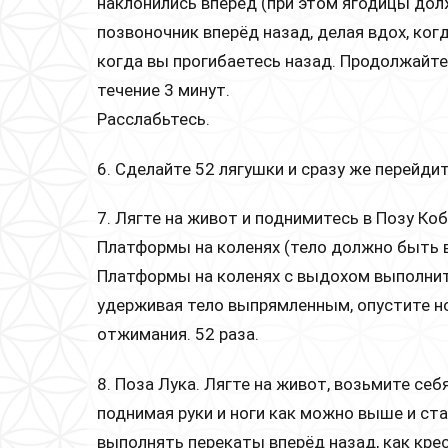
наклонились вперёд (при этом ягодицы дол
позвоночник вперёд назад, делая вдох, ког
когда вы прогибаетесь назад. Продолжайте
течение 3 минут.
Расслабьтесь.
6. Сделайте 52 лягушки и сразу же перейд
7. Лягте на живот и поднимитесь в Позу Коб
Платформы на коленях (тело должно быть 
Платформы на коленях с выдохом выполните
удерживая тело выпрямленным, опустите но
отжимания. 52 раза.
8. Поза Лука. Лягте на живот, возьмите себ
поднимая руки и ноги как можно выше и ста
выполнять перекаты вперёд назад, как крес