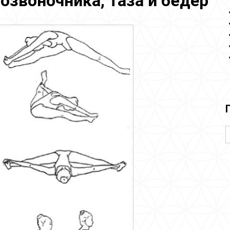
озвоночника, таза и бёдер