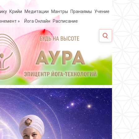
ику
Крийи
Медитации
Мантры
Пранаямы
Учение
онемент
»
Йога Онлайн
Расписание