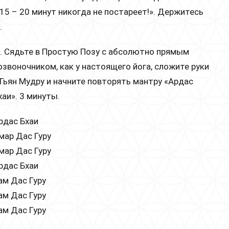
15 – 20 минут никогда не постареет!». Держитесь
.
. Сядьте в Простую Позу с абсолютно прямым
озвоночником, как у настоящего йога, сложите руки
 Гьян Мудру и начните повторять мантру «Ардас
хаи». 3 минуты.
рдас Бхаи
мар Дас Гуру
мар Дас Гуру
рдас Бхаи
ам Дас Гуру
ам Дас Гуру
ам Дас Гуру