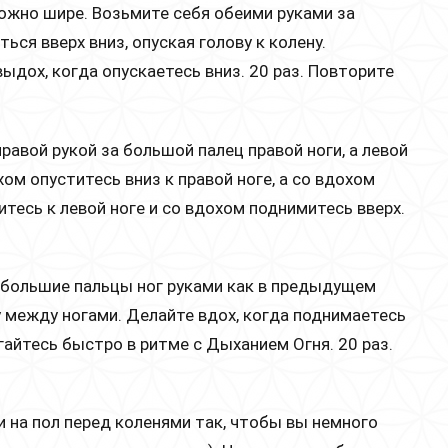
можно шире. Возьмите себя обеими руками за
ься вверх вниз, опуская голову к колену.
выдох, когда опускаетесь вниз. 20 раз. Повторите
правой рукой за большой палец правой ноги, а левой
ом опуститесь вниз к правой ноге, а со вдохом
тесь к левой ноге и со вдохом поднимитесь вверх.
а большие пальцы ног руками как в предыдущем
у между ногами. Делайте вдох, когда поднимаетесь
игайтесь быстро в ритме с Дыханием Огня. 20 раз.
ки на пол перед коленями так, чтобы вы немного