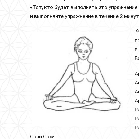
«Тот, кто будет выполнять это упражнение 
и выполняйте упражнение в течение 2 минут
9
п
в
Б
А
А
А
А
Р
Р
Р
Сачи Сахи