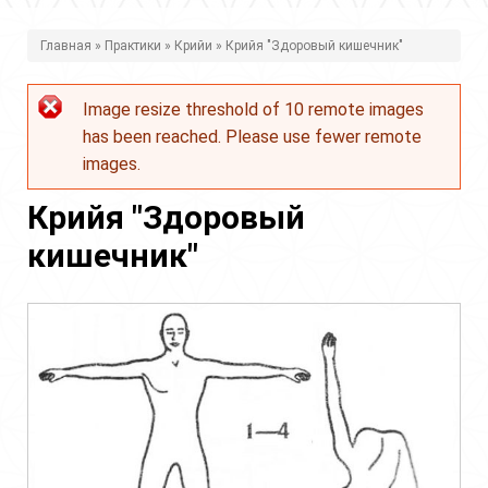
В
Главная
»
Практики
»
Крийи
» Крийя "Здоровый кишечник"
ы
Image resize threshold of 10 remote images
з
Сообщение
has been reached. Please use fewer remote
д
об
images.
е
ошибке
Крийя "Здоровый
с
кишечник"
ь