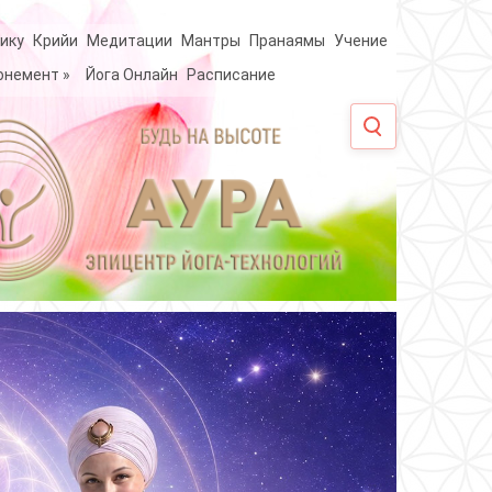
ику
Крийи
Медитации
Мантры
Пранаямы
Учение
онемент
»
Йога Онлайн
Расписание