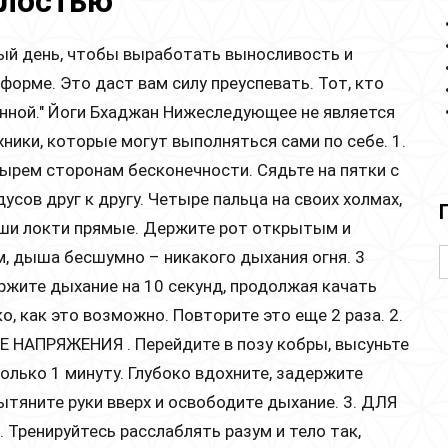
алостью
дый день, чтобы выработать выносливость и
 форме. Это даст вам силу преуспевать. Тот, кто
енной." Йоги Бхаджан Нижеследующее не является
ники, которые могут выполняться сами по себе. 1.
рем сторонам бесконечности. Сядьте на пятки с
усов друг к другу. Четыре пальца на своих холмах,
аши локти прямые. Держите рот открытым и
м, дыша бесшумно – никакого дыхания огня. 3
ржите дыхание на 10 секунд, продолжая качать
о, как это возможно. Повторите это еще 2 раза. 2.
АПРЯЖЕНИЯ . Перейдите в позу кобры, высуньте
олько 1 минуту. Глубоко вдохните, задержите
ытяните руки вверх и освободите дыхание. 3. ДЛЯ
ренируйтесь расслаблять разум и тело так,