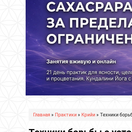
Вы здесь
Главная
»
Практики
»
Крийи
» Техники борь