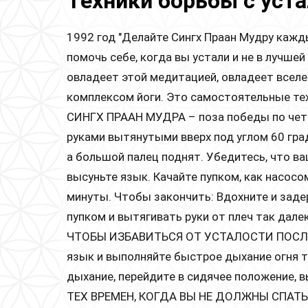
Техники борьбы с уст
1992 год "Делайте Сингх Праан Мудру каж
помочь себе, когда вы устали и не в лучшей
овладеет этой медитацией, овладеет всел
комплексом йоги. Это самостоятельные тех
СИНГХ ПРААН МУДРА – поза победы по четы
руками вытянутыми вверх под углом 60 град
а большой палец поднят. Убедитесь, что в
высуньте язык. Качайте пупком, как насосо
минуты. Чтобы закончить: Вдохните и заде
пупком и вытягивать руки от плеч так далек
ЧТОБЫ ИЗБАВИТЬСЯ ОТ УСТАЛОСТИ ПОСЛЕ Н
язык и выполняйте быстрое дыхание огня т
дыхание, перейдите в сидячее положение, в
ТЕХ ВРЕМЕН, КОГДА ВЫ НЕ ДОЛЖНЫ СПАТЬ. Т