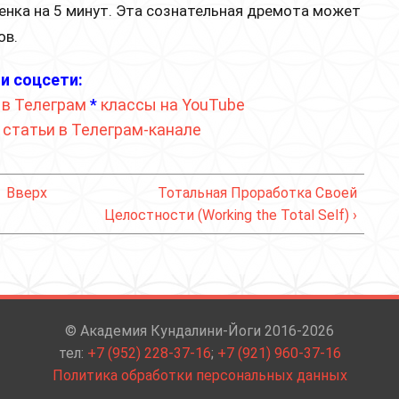
бенка на 5 минут. Эта сознательная дремота может
ов.
и соцсети:
 в Телеграм
*
классы на YouTube
*
статьи в Телеграм-канале
Вверх
Тотальная Проработка Своей
Целостности (Working the Total Self) ›
© Академия Кундалини-Йоги 2016-2026
тел:
+7 (952) 228-37-16
;
+7 (921) 960-37-16
Политика обработки персональных данных