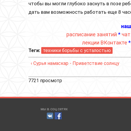
чтобы вы могли глубоко заснуть в позе ре
дать вам возможность работать еще 8 час
наш
расписание занятий
*
чат
лекции ВКонтакте
Теги:
техники борьбы с усталостью
‹ Сурья намаскар - Приветствие солнцу
7721 просмотр
мы в соц.сетях