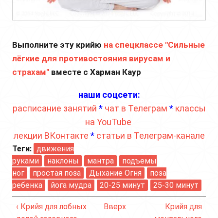
Выполните эту крийю
на спецклассе "Сильные
лёгкие для противостояния вирусам и
страхам"
вместе с Харман Каур
наши соцсети:
расписание занятий
*
чат в Телеграм
*
классы
на YouTube
лекции ВКонтакте
*
статьи в Телеграм-канале
Теги:
движения
руками
наклоны
мантра
подъемы
ног
простая поза
Дыхание Огня
поза
ребенка
йога мудра
20-25 минут
25-30 минут
‹ Крийя для лобных
Вверх
Крийя для