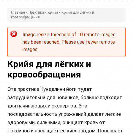
В
Главная
»
Практики
»
Крийи
» Крийя для лёгких и
кровообращения
ы
з
Image resize threshold of 10 remote images
Сообщение
д
has been reached. Please use fewer remote
об
е
images.
ошибке
с
Крийя для лёгких и
ь
кровообращения
Эта практика Кундалини йоги тудет
затруднительна для новичков, больше подходит
для начинающих и экспертов. Эта
последовательность упражнений делает лёгкие
здоровыми, сильными, очищает кровь от
токсинов и насыщает её кислородом. Повышает