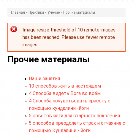
В
Главная
»
Практики
»
Учение
» Прочие материалы
ы
Image resize threshold of 10 remote images
з
Сообщение
has been reached. Please use fewer remote
д
об
images.
е
ошибке
Прочие материалы
с
ь
Наши занятия
10 способов жить в настоящем
4 Способа видеть Бога во всём
4 Способа почувствовать красоту с
помощью кундалини -йоги
5 советов йоги для старшего поколения
5 способов преодолеть страх и отчаяние с
помощью Кундалини - йоги