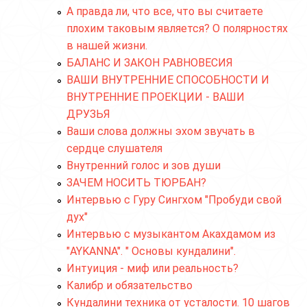
А правда ли, что все, что вы считаете
плохим таковым является? О полярностях
в нашей жизни.
БАЛАНС И ЗАКОН РАВНОВЕСИЯ
ВАШИ ВНУТРЕННИЕ СПОСОБНОСТИ И
ВНУТРЕННИЕ ПРОЕКЦИИ - ВАШИ
ДРУЗЬЯ
Ваши слова должны эхом звучать в
сердце слушателя
Внутренний голос и зов души
ЗАЧЕМ НОСИТЬ ТЮРБАН?
Интервью с Гуру Сингхом "Пробуди свой
дух"
Интервью с музыкантом Акахдамом из
"AYKANNA". " Основы кундалини".
Интуиция - миф или реальность?
Калибр и обязательство
Кундалини техника от усталости. 10 шагов