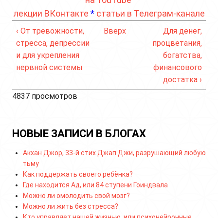
лекции ВКонтакте
*
статьи в Телеграм-канале
‹ От тревожности,
Вверх
Для денег,
стресса, депрессии
процветания,
и для укрепления
богатства,
нервной системы
финансового
достатка ›
4837 просмотров
НОВЫЕ ЗАПИСИ В БЛОГАХ
Акхан Джор, 33-й стих Джап Джи, разрушающий любую
тьму
Как поддержать своего ребёнка?
Где находится Ад, или 84 ступени Гоиндвала
Можно ли омолодить свой мозг?
Можно ли жить без стресса?
Кто управляет нашей жизнью, или психонейронные