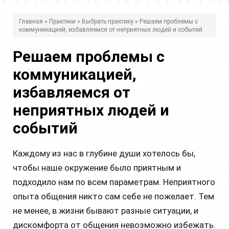
В
Главная
»
Практики
»
Выбрать практику
» Решаем проблемы с
коммуникацией, избавляемся от неприятных людей и событий
ы
з
Решаем проблемы с
д
коммуникацией,
е
избавляемся от
с
неприятных людей и
ь
событий
Каждому из нас в глубине души хотелось бы,
чтобы наше окружение было приятным и
подходило нам по всем параметрам. Неприятного
опыта общения никто сам себе не пожелает. Тем
не менее, в жизни бывают разные ситуации, и
дискомфорта от общения невозможно избежать.