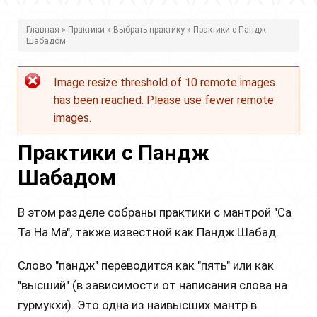
В
Главная
»
Практики
»
Выбрать практику
» Практики с Пандж
Шабадом
ы
з
Image resize threshold of 10 remote images
Сообщение
д
has been reached. Please use fewer remote
об
е
images.
ошибке
с
Практики с Пандж
ь
Шабадом
В этом разделе собраны практики с мантрой "Са
Та На Ма", также известной как Пандж Шабад.
Слово "пандж" переводится как "пять" или как
"высший" (в зависимости от написания слова на
гурмукхи). Это одна из наивысших мантр в