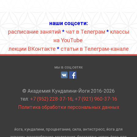
наши соцсети:
расписание занятий
*
чат в Телеграм
*
классы
на YouTube
лекции ВКонтакте
*
статьи в Телеграм-канале
мы в соц.сетях
© Академия Кундалини-Йоги 2016-2026
тел:
+7 (952) 228-37-16
;
+7 (921) 960-37-16
Политика обработки персональных данных
йога, кундалини, процветание, сила, антистресс, йога для
женщин, расслабление, медитация, богатство, успех, йога для