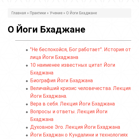
В
Главная
»
Практики
»
Учение
» О Йоги Бхаджане
ы
О Йоги Бхаджане
з
д
"Не беспокойся, Бог работает". История от
е
лица Йоги Бхаджана
с
10 наименее известных цитат Йоги
ь
Бхаджана
Биография Йоги Бхаджана
Величайший кризис человечества. Лекция
Йоги Бхаджана.
Вера в себя. Лекция Йоги Бхаджана
Вопросы и ответы. Лекция Йоги
Бхаджана
Духовное Эго. Лекция Йоги Бхаджана
Йоги Бхаджан о Кундалини и технологиях