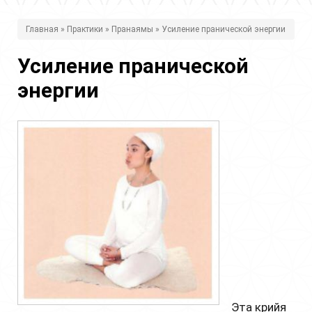
В
Главная
»
Практики
»
Пранаямы
» Усиление пранической энергии
ы
Усиление пранической
з
энергии
д
е
с
ь
Эта крийя