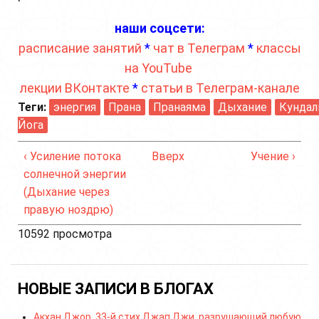
наши соцсети:
расписание занятий
*
чат в Телеграм
*
классы
на YouTube
лекции ВКонтакте
*
статьи в Телеграм-канале
Теги:
энергия
Прана
Пранаяма
Дыхание
Кундал
Йога
‹ Усиление потока
Вверх
Учение ›
солнечной энергии
(Дыхание через
правую ноздрю)
10592 просмотра
НОВЫЕ ЗАПИСИ В БЛОГАХ
Акхан Джор, 33-й стих Джап Джи, разрушающий любую