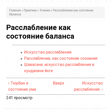
В
Главная
»
Практики
»
Учение
» Расслабление как состояние
баланса
ы
з
Расслабление как
д
состояние баланса
е
с
Искусство расслабления
ь
Расслабление, как состояние сознания
Шавасана: искусство расслабления в
кундалини йоге
‹ Тюрбан и
Вверх
Искусство
состояние ума
расслабления ›
241 просмотр