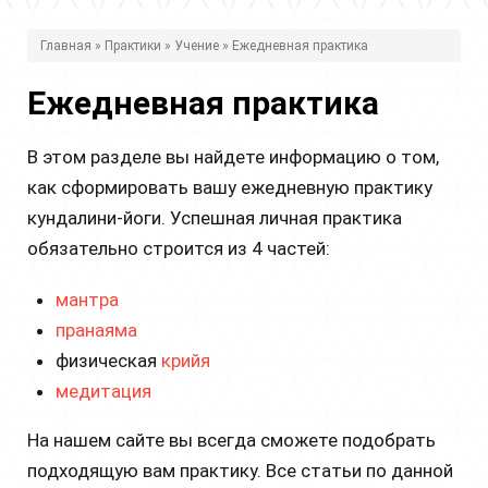
В
Главная
»
Практики
»
Учение
» Ежедневная практика
ы
Ежедневная практика
з
д
В этом разделе вы найдете информацию о том,
е
как сформировать вашу ежедневную практику
с
кундалини-йоги. Успешная личная практика
обязательно строится из 4 частей:
ь
мантра
пранаяма
физическая
крийя
медитация
На нашем сайте вы всегда сможете подобрать
подходящую вам практику. Все статьи по данной