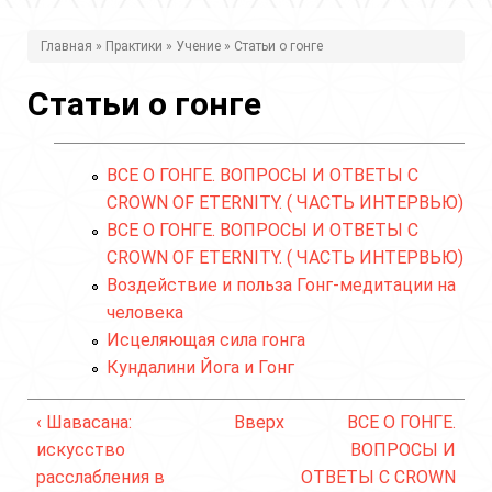
В
Главная
»
Практики
»
Учение
» Статьи о гонге
ы
Статьи о гонге
з
д
ВСЕ О ГОНГЕ. ВОПРОСЫ И ОТВЕТЫ C
е
CROWN OF ETERNITY. ( ЧАСТЬ ИНТЕРВЬЮ)
с
ВСЕ О ГОНГЕ. ВОПРОСЫ И ОТВЕТЫ C
ь
CROWN OF ETERNITY. ( ЧАСТЬ ИНТЕРВЬЮ)
Воздействие и польза Гонг-медитации на
человека
Исцеляющая сила гонга
Кундалини Йога и Гонг
‹ Шавасана:
Вверх
ВСЕ О ГОНГЕ.
искусство
ВОПРОСЫ И
расслабления в
ОТВЕТЫ C CROWN