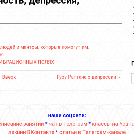
ость, депрессия,
 людей и мантры, которые помогут им.
ия
 ВИБРАЦИОННЫХ ПОЛЯХ
Вверх
Гуру Раттана о депрессии ›
наши соцсети:
списание занятий
*
чат в Телеграм
*
классы на YouT
лекции ВКонтакте
*
статьи в Телеграм-канале