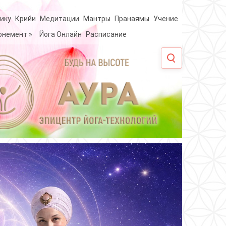
ику
Крийи
Медитации
Мантры
Пранаямы
Учение
онемент
»
Йога Онлайн
Расписание