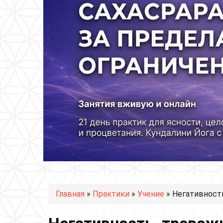
Вы здесь
Главная
»
Практики
»
Учение
» Негативност