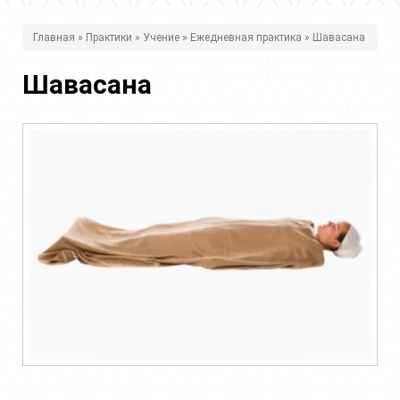
В
Главная
»
Практики
»
Учение
»
Ежедневная практика
» Шавасана
ы
Шавасана
з
д
е
с
ь