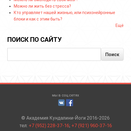
Можно ли жить без стресса?
Кто управляет нашей жизнью, или психонейронные
блоки и как с этим быть?
Ещё
ПОИСК ПО САЙТУ
Поиск
мы в соц.сетях
© Академия Кундалини-Йоги 2016-2026
тел:
+7 (952) 228-37-16
;
+7 (921) 960-37-16