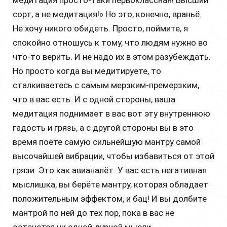
медитация просто-таки первоклассная! Высший
сорт, а не медитация!» Но это, конечно, враньё.
Не хочу никого обидеть. Просто, поймите, я
спокойно отношусь к тому, что людям нужно во
что-то верить. И не надо их в этом разубеждать.
Но просто когда вы медитируете, то
сталкиваетесь с самым мерзким-премерзким,
что в вас есть. И с одной стороны, ваша
медитация поднимает в вас вот эту внутреннюю
гадость и грязь, а с другой стороны вы в это
время поёте самую сильнейшую мантру самой
высочайшей вибрации, чтобы избавиться от этой
грязи. Это как авианалёт. У вас есть негативная
мыслишка, вы берёте мантру, которая обладает
положительным эффектом, и бац! И вы долбите
мантрой по ней до тех пор, пока в вас не