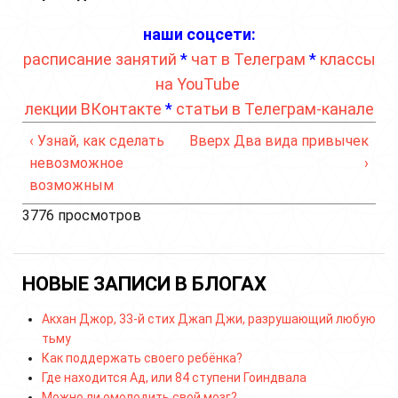
наши соцсети:
расписание занятий
*
чат в Телеграм
*
классы
на YouTube
лекции ВКонтакте
*
статьи в Телеграм-канале
‹ Узнай, как сделать
Вверх
Два вида привычек
невозможное
›
возможным
3776 просмотров
НОВЫЕ ЗАПИСИ В БЛОГАХ
Акхан Джор, 33-й стих Джап Джи, разрушающий любую
тьму
Как поддержать своего ребёнка?
Где находится Ад, или 84 ступени Гоиндвала
Можно ли омолодить свой мозг?