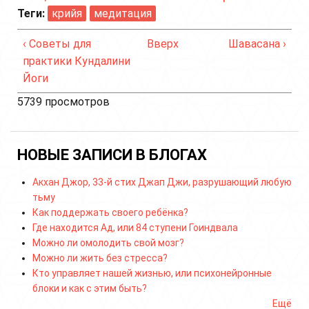
Теги:
крийя
медитация
‹ Советы для
Вверх
Шавасана ›
практики Кундалини
Йоги
5739 просмотров
НОВЫЕ ЗАПИСИ В БЛОГАХ
Акхан Джор, 33-й стих Джап Джи, разрушающий любую
тьму
Как поддержать своего ребёнка?
Где находится Ад, или 84 ступени Гоиндвала
Можно ли омолодить свой мозг?
Можно ли жить без стресса?
Кто управляет нашей жизнью, или психонейронные
блоки и как с этим быть?
Ещё