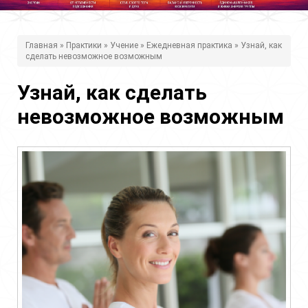
В
Главная
»
Практики
»
Учение
»
Ежедневная практика
» Узнай, как
сделать невозможное возможным
ы
з
Узнай, как сделать
д
невозможное возможным
е
с
ь