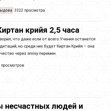
ыравнивания тела
выдова
3322 просмотра
Киртан крийя 2,5 часа
ворил, что даже если от всего Учения останется
дитаций, но среди них будет Киртан Крийя – она
чество через эпоху перемен.
хана в новолуние. Киртан крийя 2,5 часа
 просмотров
ы несчастных людей и