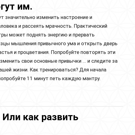
гут им.
т значительно изменить настроение и
ловека и рассеять мрачность. Практический
тры может поднять энергию и прервать
азцы мышления привычного ума и открыть дверь
астья и процветания. Попробуйте повторять эти
зменить свои основные привычки ... и следите за
ашей жизни. Как тренироваться? Для начала
 попробуйте 11 минут петь каждую мантру.
ных людей и мантры, которые помогут им.
 Или как развить