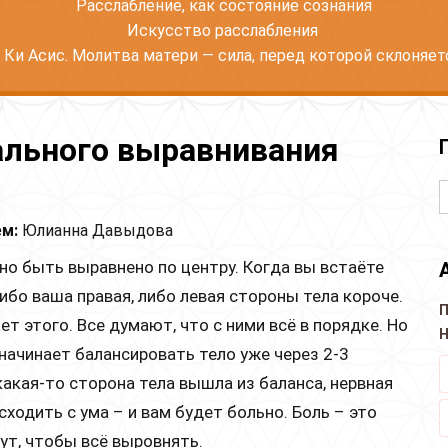
Расслабление, как состояние сознания
Искусство расслабления
 Ки Асис. Молитва матери — сила, перед которой склоняетс
ального выравнивания
м:
Юлианна Давыдова
о быть выравнено по центру. Когда вы встаёте
ибо ваша правая, либо левая стороны тела короче.
П
ет этого. Все думают, что с ними всё в порядке. Но
Н
начинает балансировать тело уже через 2-3
какая-то сторона тела вышла из баланса, нервная
сходить с ума – и вам будет больно. Боль – это
ут, чтобы всё выровнять.