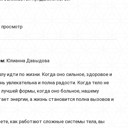
одите замуж за мужчину, который практикует
 просмотр
лини йогу.
м:
Юлианна Давыдова
лу идти по жизни. Когда оно сильное, здоровое и
нь увлекательна и полна радости. Когда тело не
 лучшей формы, когда оно больное, нашему
тает энергии, а жизнь становится полна вызовов и
ете, как работают сложные системы тела, вы