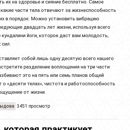
ь их на здоровье и сияние
бесплатно
. Самое
, какие части тела отвечают за жизнеспособность
 их в порядок. Можно установить вибрацию
ледующие двадцать лет жизни, используя всего
 кундалини йоги, которое даст вам молодость,
 сил.
ставляет собой лишь одну десятую всего нашего
 встретите разделение воплощения на три части
азбивают это на пять или семь планов общей
т о «десяти телах», чистота и работоспособность
 ощущение от жизни.
выдова
3451 просмотр
 которая практикует