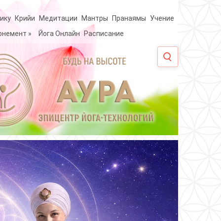
ику
Крийи
Медитации
Мантры
Пранаямы
Учение
онемент
»
Йога Онлайн
Расписание