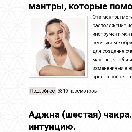
мантры, которые помо
Эти мантры могу
расположение че
инструмент ман
негативные обр
для создания сч
мантры, чтобы и
изменениями в в
просто пойте ...
Подробнее
о Три характерных черты несчаст
5819 просмотров
Аджна (шестая) чакра.
интуицию.