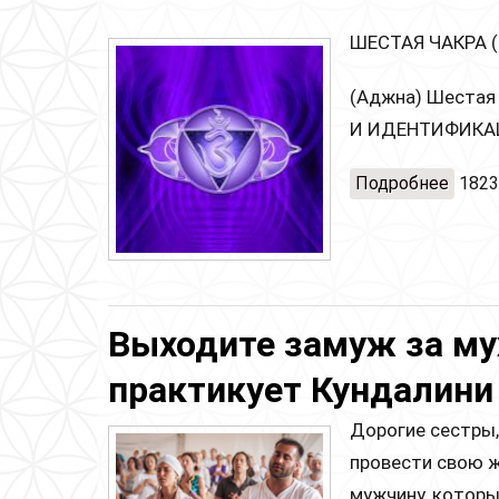
ШЕСТАЯ ЧАКРА 
(Аджна) Шестая
И ИДЕНТИФИКА
Подробнее
о Адж
1823
Выходите замуж за му
практикует Кундалини 
Дорогие сестры,
провести свою ж
мужчину, которы