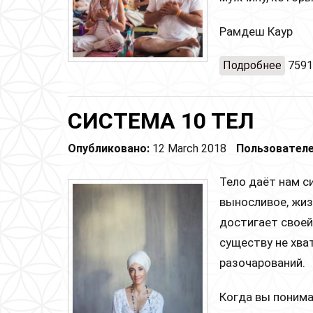
Рамдеш Каур
Подробнее
о Вых
7591
Кунда
СИСТЕМА 10 ТЕЛ
Опубликовано:
12 March 2018
Пользователе
Тело даёт нам си
выносливое, жиз
достигает своей
существу не хва
разочарований.
Когда вы понима