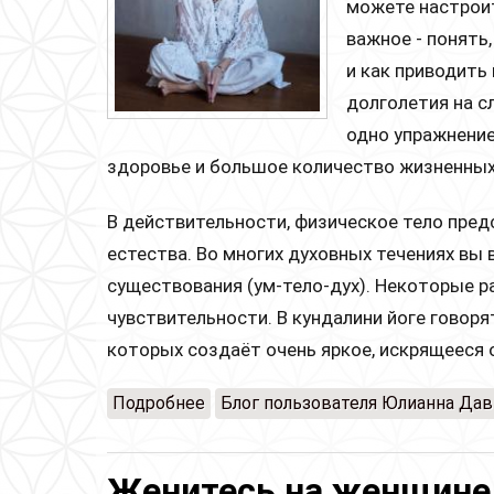
можете настроит
важное - понять
и как приводить
долголетия на с
одно упражнение
здоровье и большое количество жизненных
В действительности, физическое тело пред
естества. Во многих духовных течениях вы
существования (ум-тело-дух). Некоторые р
чувствительности. В кундалини йоге говоря
которых создаёт очень яркое, искрящееся
Подробнее
о СИСТЕМА 10 ТЕЛ
Блог пользователя Юлианна Да
Женитесь на женщине,