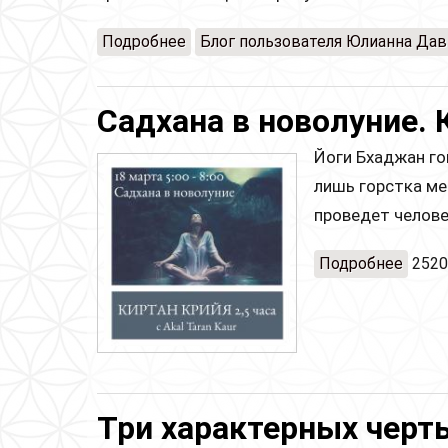
Подробнее
о Медитация для центрального в
Блог пользователя Юлианна Да
Садхана в новолуние. 
Йоги Бхаджан го
лишь горстка ме
проведет челове
Подробнее
о Сад
2520
Три характерных черт