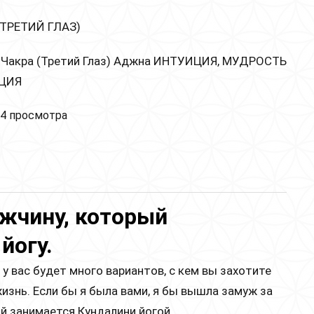
(ТРЕТИЙ ГЛАЗ)
 Чакра (Третий Глаз) Аджна ИНТУИЦИЯ, МУДРОСТЬ
ЦИЯ
на (шестая) чакра. Или как развить интуицию.
4 просмотра
жчину, который
йогу.
 у вас будет много вариантов, с кем вы захотите
изнь. Если бы я была вами, я бы вышла замуж за
й занимается Кундалини йогой.