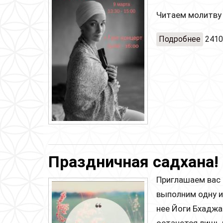
Читаем молитву 
Подробнее
о Жен
2410
Праздничная садхана!
Приглашаем вас 
выполним одну и
нее Йоги Бхаджа
останется лишь 