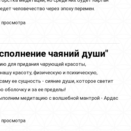
ведет человечество через эпоху перемен.
здничная садхана!
 просмотра
сполнение чаяний души"
ию для придания чарующей красоты,
ашу красоту, физическую и психическую,
му ее сущность - сияние души, которое светит
ю оболочку и за ее пределы!
выполним медитацию с волшебной мантрой - Ардас
здничный класс "Исполнение чаяний души"
 просмотра