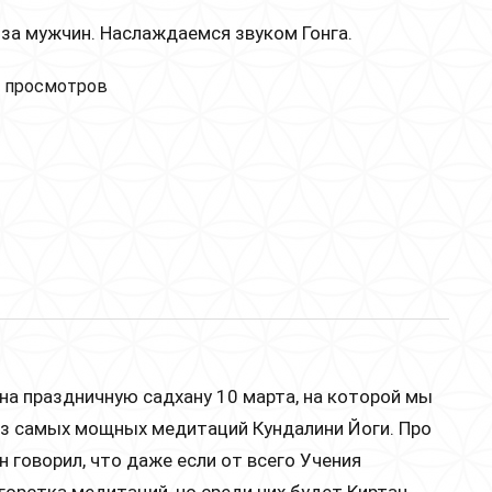
за мужчин. Наслаждаемся звуком Гонга.
ский круг и Со Пуркх с Харман Каур! + Гонг концерт!
 просмотров
на праздничную садхану 10 марта, на которой мы
з самых мощных медитаций Кундалини Йоги. Про
н говорил, что даже если от всего Учения
горстка медитаций, но среди них будет Киртан