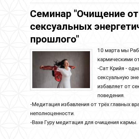
Семинар "Очищение от
сексуальных энергети
прошлого"
10 марта мы Раб
кармическими о
-Сат Крийя - одн
сексуальную эне
избавляет от се
поведения.
-Медитация избавления от трёх главных вра
неполноценности.
-Вахе Гуру медитация для очищения кармы.