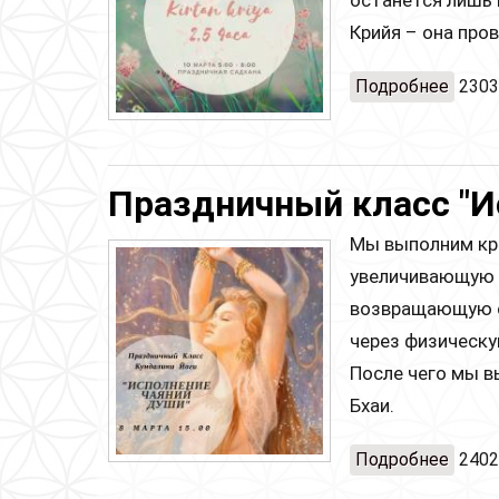
Крийя – она про
Подробнее
о Пра
2303
Праздничный класс "И
Мы выполним кр
увеличивающую н
возвращающую са
через физическу
После чего мы 
Бхаи.
Подробнее
о Пра
2402