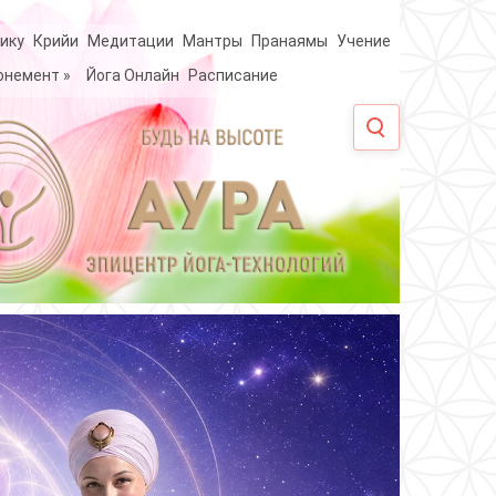
ику
Крийи
Медитации
Мантры
Пранаямы
Учение
онемент
»
Йога Онлайн
Расписание