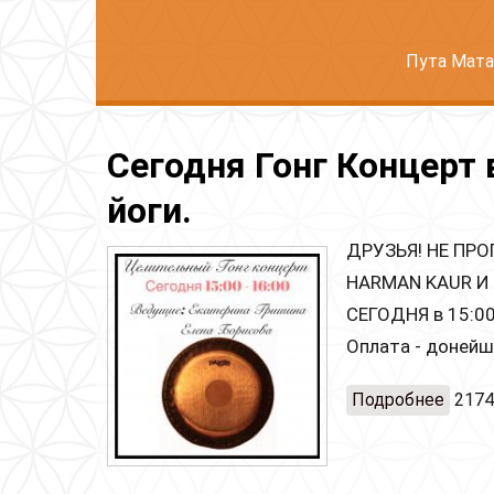
Пута Мата
Сегодня Гонг Концерт
йоги.
ДРУЗЬЯ! НЕ ПР
HARMAN KAUR И
СЕГОДНЯ в 15:00 
Оплата - донейш
Подробнее
о Сег
2174