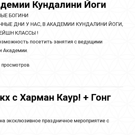
адемии Кундалини Йоги
НЫЕ БОГИНИ
ЧНЫЕ ДНИ У НАС, В АКАДЕМИИ КУНДАЛИНИ ЙОГИ,
ЕЙШН КЛАССЫ !
возможность посетить занятия с ведущими
и Академии.
ейшн классы в Академии Кундалини Йоги
 просмотров
кх с Харман Каур! + Гонг
на эксклюзивное праздничное мероприятие с