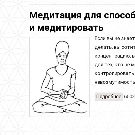
Медитация для способ
и медитировать
Если вы не знае
делать, вы хоти
концентрацию, в
для тех, кто не
контролировать
невозмутимость 
Подробнее
о Мед
6003
меди