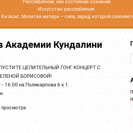
Расслабление, как состояние сознания
Искусство расслабления
 Ки Асис. Молитва матери — сила, перед которой склоняетс
 в Академии Кундалини
ОПУСТИТЕ ЦЕЛИТЕЛЬНЫЙ ГОНГ КОНЦЕРТ С
 ЕЛЕНОЙ БОРИСОВОЙ!
- 16:00 на Поликарпова 6 к 1.
П
н.
Н
одня Гонг Концерт в Академии Кундалини йоги.
 просмотра