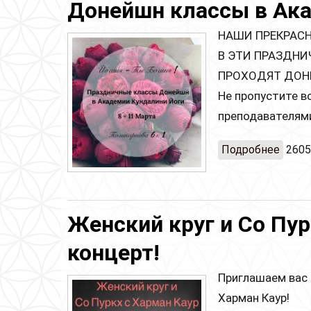
Донейшн классы в Ак
НАШИ ПРЕКРАС
В ЭТИ ПРАЗДНИ
ПРОХОДЯТ ДОН
Не пропустите 
преподавателям
Подробнее
о Дон
2605
Женский круг и Со Пур
концерт!
Приглашаем вас 
Харман Каур!