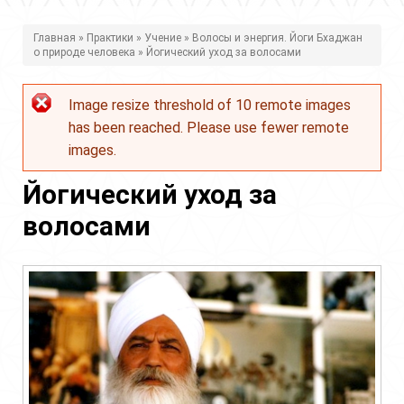
В
Главная
»
Практики
»
Учение
»
Волосы и энергия. Йоги Бхаджан
о природе человека
» Йогический уход за волосами
ы
з
Image resize threshold of 10 remote images
Сообщение
д
has been reached. Please use fewer remote
об
е
images.
ошибке
с
Йогический уход за
ь
волосами