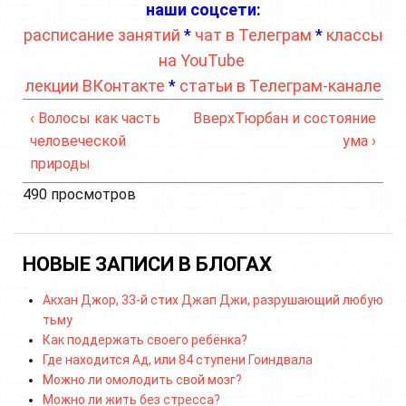
наши соцсети:
расписание занятий
*
чат в Телеграм
*
классы
на YouTube
лекции ВКонтакте
*
статьи в Телеграм-канале
‹ Волосы как часть
Вверх
Тюрбан и состояние
человеческой
ума ›
природы
490 просмотров
НОВЫЕ ЗАПИСИ В БЛОГАХ
Акхан Джор, 33-й стих Джап Джи, разрушающий любую
тьму
Как поддержать своего ребёнка?
Где находится Ад, или 84 ступени Гоиндвала
Можно ли омолодить свой мозг?
Можно ли жить без стресса?