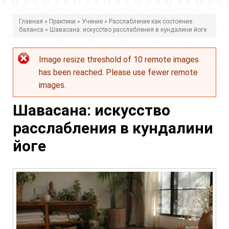
В
Главная
»
Практики
»
Учение
»
Расслабление как состояние
баланса
» Шавасана: искусство расслабления в кундалини йоге
ы
з
Image resize threshold of 10 remote images
Сообщение
д
has been reached. Please use fewer remote
об
е
images.
ошибке
с
Шавасана: искусство
ь
расслабления в кундалини
йоге