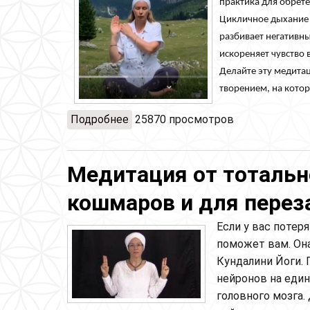
практика для обрет
Цикличное дыхание п
разбивает негативн
искореняет чувство 
Делайте эту медита
творением, на котор
Подробнее
о Медитация "от 4 врагов" для об
25870 просмотров
уверенности, повышения самооц
Медитация от тотальн
кошмаров и для перез
Если у вас потер
поможет вам. Она
Кундалини Йоги. 
нейронов на един
головного мозга.