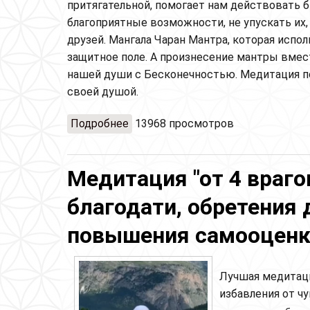
притягательной, помогает нам действовать 
благоприятные возможности, не упускать их
друзей. Мангала Чаран Мантра, которая испол
защитное поле. А произнесение мантры вмес
нашей души с Бесконечностью. Медитация по
своей душой.
Подробнее
о Медитация-пранаяма Мангала Ч
13968 просмотров
Медитация "от 4 враго
благодати, обретения 
повышения самооцен
Лучшая медитац
избавления от ч