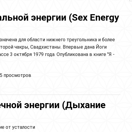
льной энергии (Sex Energy
значена для области нижнего треугольника и более
второй чакры, Свадхистаны. Впервые дана Йоги
се 3 октября 1979 года. Опубликована в книге "Я -
нсформация сексуальной энергии (Sex Energy
5 просмотров
ormation)
ечной энергии (Дыхание
ие от усталости