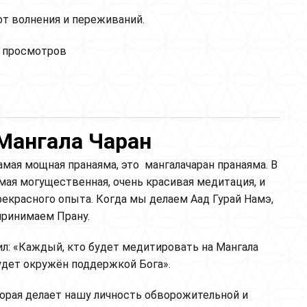
от волнения и переживаний.
ление потока солнечной энергии (Дыхание через
 просмотров
ю ноздрю)
Мангала Чаран
амая мощная пранаяма, это мангалачаран пранаяма. В
амая могущественная, очень красивая медитация, и
рекрасного опыта. Когда мы делаем Аад Гурай Намэ,
принимаем Прану.
ил: «Каждый, кто будет медитировать на Мангала
удет окружён поддержкой Бога».
торая делает нашу личность обворожительной и