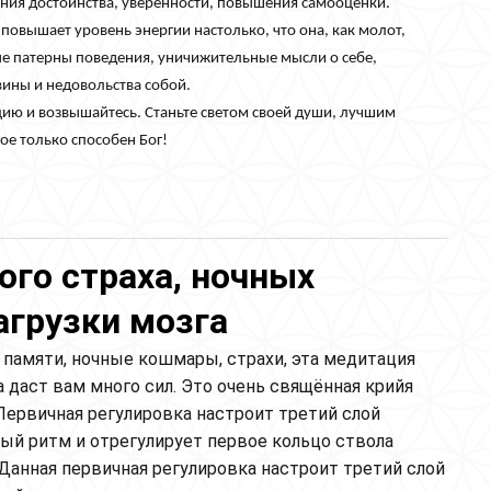
ения достоинства, уверенности, повышения самооценки.
овышает уровень энергии настолько, что она, как молот,
ые патерны поведения, уничижительные мысли о себе,
вины и недовольства собой.
цию и возвышайтесь. Станьте светом своей души, лучшим
ое только способен Бог!
ретения благодати, обретения достоинства,
енки
ого страха, ночных
агрузки мозга
я памяти, ночные кошмары, страхи, эта медитация
 даст вам много сил. Это очень свящённая крийя
Первичная регулировка настроит третий слой
ый ритм и отрегулирует первое кольцо ствола
 Данная первичная регулировка настроит третий слой