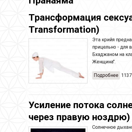
Пранаяма
Трансформация сексуа
Transformation)
Эта крийя предна
прицельно - для 
Бхаджаном на клас
Женщина".
Подробнее
о Тра
1137
Transf
Усиление потока солн
через правую ноздрю)
Солнечное дыхан