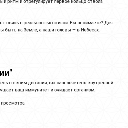
ый ритм и отрегулирует первое кольцо ствола
яет связь с реальностью жизни. Вы понимаете? Для
ы быть на Земле, а наши головы — в Небесах.
а, ночных кошмаров и для перезагрузки мозга
ии"
есь о своим дыхании, вы наполняетесь внутренней
лучшает ваш иммунитет и очищает организм.
йя "Забота о дыхании"
 просмотра