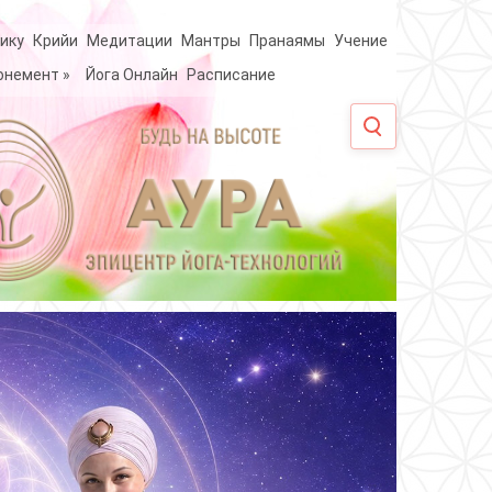
ику
Крийи
Медитации
Мантры
Пранаямы
Учение
онемент
»
Йога Онлайн
Расписание