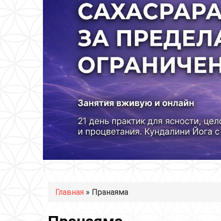
Вы здесь
Главная
» Пранаяма