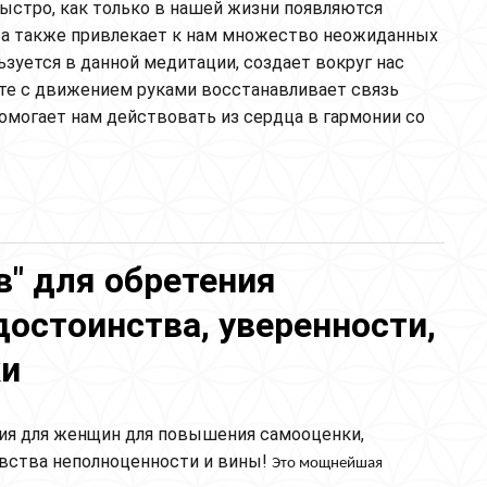
быстро, как только в нашей жизни появляются
, а также привлекает к нам множество неожиданных
ьзуется в данной медитации, создает вокруг нас
те с движением руками восстанавливает связь
могает нам действовать из сердца в гармонии со
аран
в" для обретения
достоинства, уверенности,
ки
ия для женщин для повышения самооценки,
увства неполноценности и вины!
Это мощнейшая