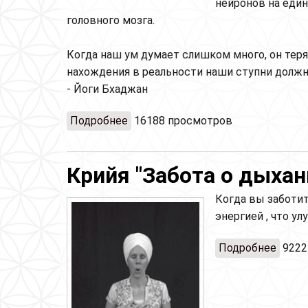
нейронов на един
головного мозга.
Когда наш ум думает слишком много, он тер
нахождения в реальности наши ступни должн
- Йоги Бхаджан
Подробнее
о Медитация от тотального страх
16188 просмотров
Крийя "Забота о дыхан
Когда вы заботит
энергией , что у
Подробнее
о Кри
9222