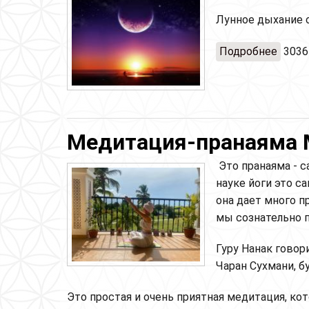
Лунное дыхание 
Подробнее
о Уси
3036
праву
Медитация-пранаяма 
Это пранаяма - с
науке йоги это с
она дает много п
мы сознательно 
Гуру Нанак говор
Чаран Сухмани, б
Это простая и очень приятная медитация, ко