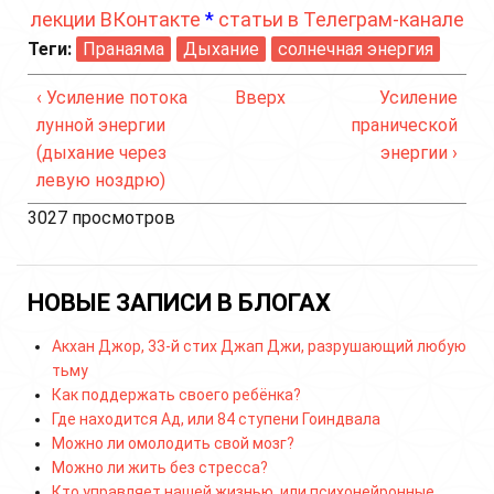
лекции ВКонтакте
*
статьи в Телеграм-канале
Теги:
Пранаяма
Дыхание
солнечная энергия
‹ Усиление потока
Вверх
Усиление
лунной энергии
пранической
(дыхание через
энергии ›
левую ноздрю)
3027 просмотров
НОВЫЕ ЗАПИСИ В БЛОГАХ
Акхан Джор, 33-й стих Джап Джи, разрушающий любую
тьму
Как поддержать своего ребёнка?
Где находится Ад, или 84 ступени Гоиндвала
Можно ли омолодить свой мозг?
Можно ли жить без стресса?
Кто управляет нашей жизнью, или психонейронные