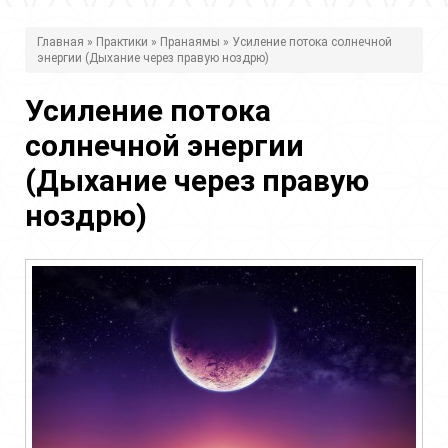
В
Главная
»
Практики
»
Пранаямы
» Усиление потока солнечной
энергии (Дыхание через правую ноздрю)
ы
з
Усиление потока
д
солнечной энергии
е
(Дыхание через правую
с
ноздрю)
ь