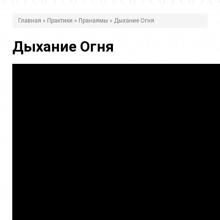
В
Главная
»
Практики
»
Пранаямы
» Дыхание Огня
ы
Дыхание Огня
з
д
е
с
ь