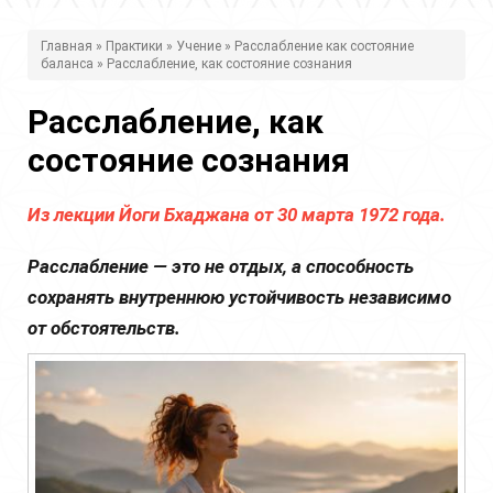
В
Главная
»
Практики
»
Учение
»
Расслабление как состояние
баланса
» Расслабление, как состояние сознания
ы
з
Расслабление, как
д
состояние сознания
е
Из лекции Йоги Бхаджана от 30 марта 1972 года.
с
ь
Расслабление — это не отдых, а способность
сохранять внутреннюю устойчивость независимо
от обстоятельств.