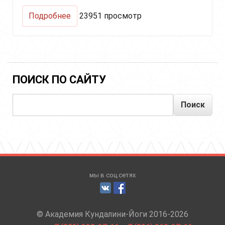
о
Подробнее
23951 просмотр
Крийя
для
Поддержания
Духа
(Keep-
Up
ПОИСК ПО САЙТУ
Spirit)
Поиск
мы в соц.сетях
© Академия Кундалини-Йоги 2016-2026