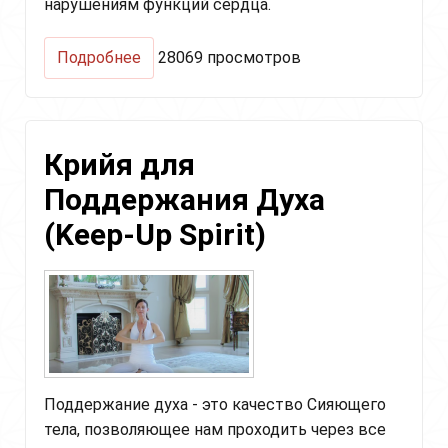
нарушениям функций сердца.
о
Подробнее
28069 просмотров
Антистрессовый
комплекс
для
почек
Крийя для
и
надпочечников
Поддержания Духа
(Stress
Set
(Keep-Up Spirit)
for
Adrenals
and
Kidneys)
Поддержание духа - это качество Сияющего
тела, позволяющее нам проходить через все