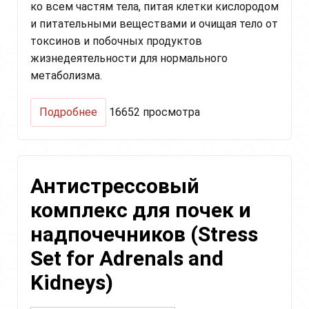
ко всем частям тела, питая клетки кислородом
и питательными веществами и очищая тело от
токсинов и побочных продуктов
жизнедеятельности для нормального
метаболизма.
о
Подробнее
16652 просмотра
Сахиби
Крийя.
Стань
Мастером
Антистрессовый
своей
жизни
комплекс для почек и
(Sahibi
Kriya
надпочечников (Stress
Master
Your
Set for Adrenals and
Domain)
Kidneys)