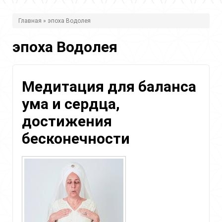
В
Главная
» эпоха Водолея
ы
эпоха Водолея
з
д
е
Медитация для баланса
с
ума и сердца,
ь
достижения
бесконечности