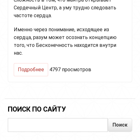
Сердечный Центр, а уму трудно следовать
частоте сердца.
Именно через понимание, исходящее из
сердца, разум может осознать концепцию
того, что Бесконечность находится внутри
нас.
о
Подробнее
4797 просмотров
Медитация
для
баланса
ума
и
сердца,
ПОИСК ПО САЙТУ
достижения
бесконечности
Поиск