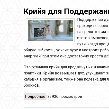
Крийя для Поддержания
Поддержание дух
проходить через
на препятствия,
этого комплекса
пути, когда проц
общую гибкость, усилит ауру и настроит рабо
энергией, при этом она достаточно проста д
Это отличная крийя для продвинутых и начин
практики. Крийя возвышает дух, улучшаяет э
кальция в организме, также она полезна для 
бронхов.
Подробнее
о Крийя для Поддержания Духа (Kee
23936 просмотров