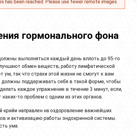
es has been reached. Please use fewer remote images.
ения гормонального фона
должны выполняться каждый день вплоть до 95-го
 улучшают обмен веществ, работу лимфатической
 ум, так что страхи этой жизни не смогут к вам
ы должны поддерживать себя в такой форме, чтобы
делать каждое упражнение в течение 3 минут, если,
т каких-то проблем с одним из этих органов.
й крийи направлен на оздоровление важнейших
нов и активизацию работы эндокринной системы.
сть ума.