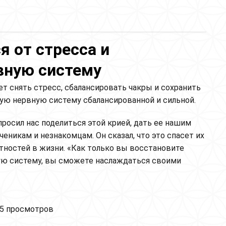
я от стресса и
вную систему
т снять стресс, сбалансировать чакры и сохранить
ую нервную систему сбалансированной и сильной.
росил нас поделиться этой крией, дать ее нашим
ченикам и незнакомцам. Он сказал, что это спасет их
тностей в жизни. «Как только вы восстановите
ю систему, вы сможете наслаждаться своими
.
тра крийя. Избавься от стресса и сбалансируй свою
5 просмотров
ую систему