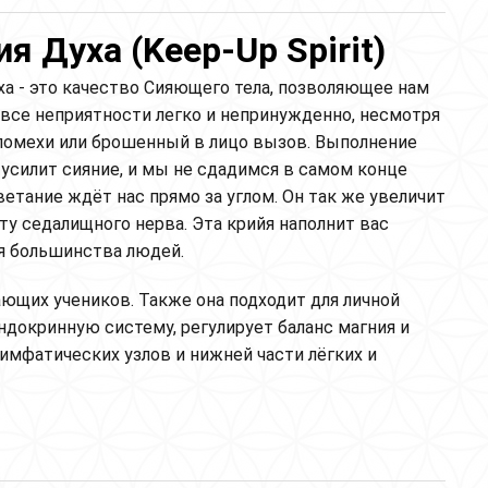
 Духа (Keep-Up Spirit)
а - это качество Сияющего тела, позволяющее нам
 все неприятности легко и непринужденно, несмотря
 помехи или брошенный в лицо вызов. Выполнение
 усилит сияние, и мы не сдадимся в самом конце
ветание ждёт нас прямо за углом. Он так же увеличит
ту седалищного нерва. Эта крийя наполнит вас
ля большинства людей.
ающих учеников. Также она подходит для личной
ндокринную систему, регулирует баланс магния и
лимфатических узлов и нижней части лёгких и
p-Up Spirit)