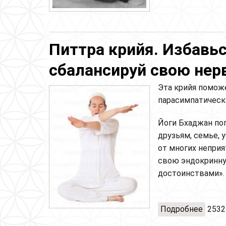
Питтра крийя. Избавьс
сбалансируй свою нер
Эта крийя поможе
парасимпатическ
Йоги Бхаджан поп
друзьям, семье, у
от многих неприя
свою эндокринну
достоинствами»
Подробнее
о Пит
2532
нервн