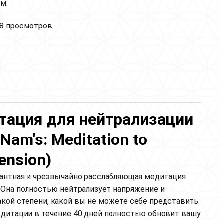
м.
йя для нервной системы и эндокринной системы
8 просмотров
тация для нейтрализации
Nam's: Meditation to
ension)
гантная и чрезвычайно расслабляющая медитация
. Она полностью нейтрализует напряжение и
акой степени, какой вы не можете себе представить.
едитации в течение 40 дней полностью обновит вашу