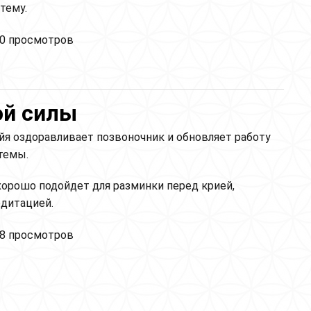
тему.
гий Сат Нам. Медитация для нейтрализации
0 просмотров
ения. (Long Sat Nam's: Meditation to Completely
lize Tension)
ой силы
йя оздоравливает позвоночник и обновляет работу
темы.
хорошо подойдет для разминки перед крией,
едитацией.
йя для безграничной силы
8 просмотров