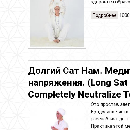
здоровым образо
Подробнее
о Кри
1888
Долгий Сат Нам. Меди
напряжения. (Long Sat 
Completely Neutralize T
Это простая, эле
Кундалини - йоги
расслабляет до т
Практика этой м