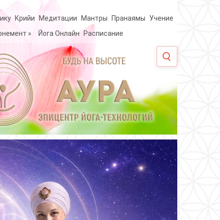
ику
Крийи
Медитации
Мантры
Пранаямы
Учение
онемент
»
Йога Онлайн
Расписание