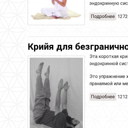
эндокринную сис
Подробнее
о Дол
1272
напряж
Neutra
Крийя для безграничн
Эта короткая кри
эндокринной сис
Это упражнение 
пранаямой или м
Подробнее
о Кри
1212