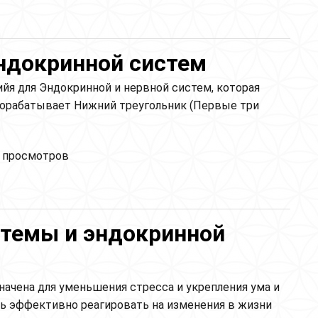
онального фона и уменьшения веса
эндокринной систем
йя для Эндокринной и нервной систем, которая
рорабатывает Нижний треугольник (Первые три
йя для нервной и эндокринной систем
 просмотров
стемы и эндокринной
начена для уменьшения стресса и укрепления ума и
сь эффективно реагировать на изменения в жизни