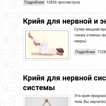
Подробнее
о Крийя для восстановления горм
12836 просмотров
Крийя для нервной и 
Супер мощная кри
также отлично п
чакры)
Подробнее
о Кри
7128
Крийя для нервной си
системы
Эта крия предназ
тела. Вы научите