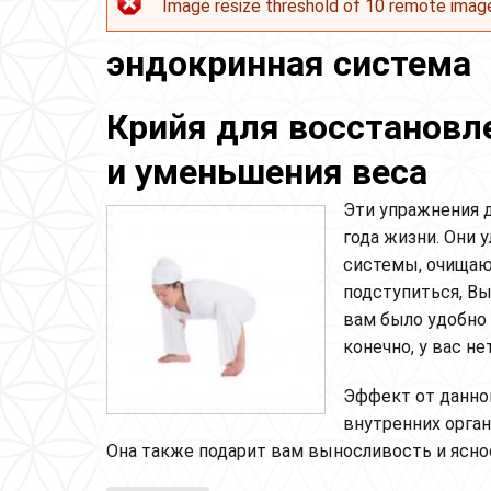
Image resize threshold of 10 remote imag
Сообщение об ошибке
эндокринная система
Крийя для восстановл
и уменьшения веса
Эти упражнения 
года жизни. Они
системы, очищают
подступиться, В
вам было удобно 
конечно, у вас не
Эффект от данно
внутренних орга
Она также подарит вам выносливость и ясно