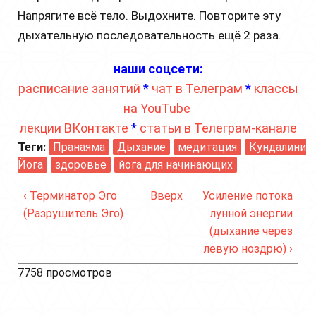
Напрягите всё тело. Выдохните. Повторите эту
дыхательную последовательность ещё 2 раза.
наши соцсети:
расписание занятий
*
чат в Телеграм
*
классы
на YouTube
лекции ВКонтакте
*
статьи в Телеграм-канале
Теги:
Пранаяма
Дыхание
медитация
Кундалини
Йога
здоровье
йога для начинающих
‹ Терминатор Эго
Вверх
Усиление потока
(Разрушитель Эго)
лунной энергии
(дыхание через
левую ноздрю) ›
7758 просмотров