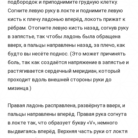
подбородок и приподнимите грудную клетку.
Согните левую руку в локте и поднимите левую
кисть к плечу ладонью вперёд, локоть прижат к
рёбрам. Отогните левую кисть назад, согнув руку
в запястье, так чтобы ладонь была обращена
вверх, а пальцы направлены назад, за плечо, как
будто вы несёте поднос. (Это может причинять
боль, так как создаётся напряжение в запястье и
растягивается сердечный меридиан, который
проходит вдоль внешней стороны руки до
мизинца.)
Правая ладонь расправлена, развёрнута вверх, и
пальцы направлены вперёд. Правая рука согнута
в локте так, что образует букву «V», немного
выдвигаясь вперёд. Верхняя часть руки от локтя