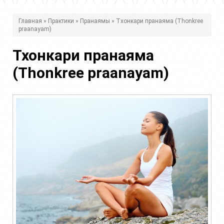
В
Главная
»
Практики
»
Пранаямы
» Тхонкари пранаяма (Thonkree
praanayam)
ы
з
Тхонкари пранаяма
д
(Thonkree praanayam)
е
с
ь