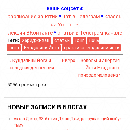
наши соцсети:
расписание занятий
*
чат в Телеграм
*
классы
на YouTube
лекции ВКонтакте
*
статьи в Телеграм-канале
Теги:
Харидживан
статьи
Гонг
ночь
гонга
Кундалини Йога
практика кундалини йоги
‹ Кундалини Йога и
Вверх
Волосы и энергия.
холодная депрессия
Йоги Бхаджан о
природе человека ›
5056 просмотров
НОВЫЕ ЗАПИСИ В БЛОГАХ
Акхан Джор, 33-й стих Джап Джи, разрушающий любую
тьму