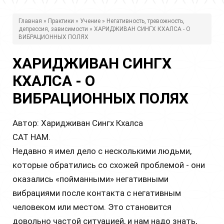
В
Главная
»
Практики
»
Учение
»
Негативность, тревожность,
депрессия, зависимости
» ХАРИДЖИВАН СИНГХ КХАЛСА - О
ы
ВИБРАЦИОННЫХ ПОЛЯХ
з
ХАРИДЖИВАН СИНГХ
д
КХАЛСА - О
е
ВИБРАЦИОННЫХ ПОЛЯХ
с
ь
Автор: Харидживан Сингх Кхалса
САТ НАМ.
Недавно я имел дело с несколькими людьми,
которые обратились со схожей проблемой - они
оказались «пойманными» негативными
вибрациями после контакта с негативным
человеком или местом. Это становится
довольно частой ситуацией, и нам надо знать,