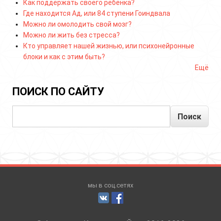
Как поддержать своего ребёнка?
Где находится Ад, или 84 ступени Гоиндвала
Можно ли омолодить свой мозг?
Можно ли жить без стресса?
Кто управляет нашей жизнью, или психонейронные
блоки и как с этим быть?
Ещё
ПОИСК ПО САЙТУ
Поиск
мы в соц.сетях