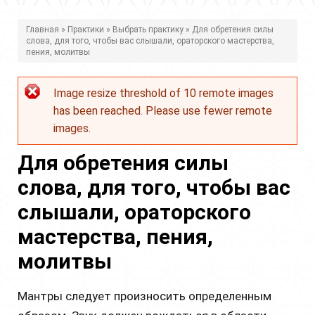
В
Главная
»
Практики
»
Выбрать практику
» Для обретения силы
слова, для того, чтобы вас слышали, ораторского мастерства,
ы
пения, молитвы
з
Image resize threshold of 10 remote images
д
Сообщение
has been reached. Please use fewer remote
е
об
images.
с
ошибке
Для обретения силы
ь
слова, для того, чтобы вас
слышали, ораторского
мастерства, пения,
молитвы
Мантры следует произносить определенным