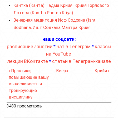
Кантха (Канта) Падма Крийя. Крийя Горлового
Лотоса (Kantha Padma Kriya)
Вечерняя медитация Исф Содхана (Isht
Sodhana, Ишт Содхана Мантра Крийя
наши соцсети:
расписание занятий
*
чат в Телеграм
*
классы
на YouTube
лекции ВКонтакте
*
статьи в Телеграм-канале
‹ Практики,
Вверх
Крийи ›
повышающие вашу
выносливость и
тренирующие
дисциплину
3480 просмотров