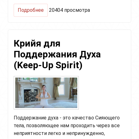
о
Подробнее
20404 просмотра
Усиление
ауры
(Strengthening
the
Крийя для
Aura)
Поддержания Духа
(Keep-Up Spirit)
Поддержание духа - это качество Сияющего
тела, позволяющее нам проходить через все
неприятности легко и непринужденно,