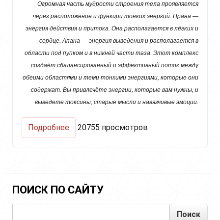
Огромная часть мудрости строения тела проявляется
через расположение и функции тонких энергий. Прана —
энергия действия и притока. Она располагается в лёгких и
сердце. Апана — энергия выведения и располагается в
области под пупком и в нижней части таза. Этот комплекс
создаёт сбалансированный и эффективный поток между
обеими областями и теми тонкими энергиями, которые они
содержат. Вы привлечёте энергии, которые вам нужны, и
выведете токсины, старые мысли и навязчивые эмоции.
о
Подробнее
20755 просмотров
Крийя
"Баланс
Праны
и
Апаны"
(Prana
ПОИСК ПО САЙТУ
Apana
Balance)
Поиск