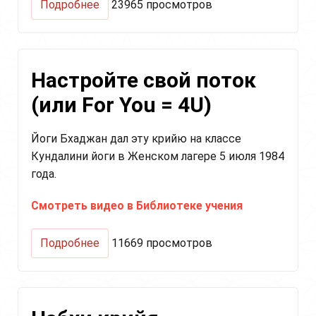
о
Подробнее
23965 просмотров
Крийя
для
Поддержания
Духа
Настройте свой поток
(Keep-
Up
(или For You = 4U)
Spirit)
Йоги Бхаджан дал эту крийю на классе
Кундалини йоги в Женском лагере 5 июля 1984
года.
Смотреть видео в Библиотеке учения
о
Подробнее
11669 просмотров
Настройте
свой
поток
(или
For