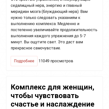
седалищный нерв, энергию и главный
меридиан мозга (блуждающий нерв). Вам
нужно только следовать указаниям к
выполнению комплекса. Медленно и
постепенно увеличивайте продолжительность
выполнения каждого упражнения до 5-7
минут. Вы ощутите свет. Это даст вам
прекрасное самочувствие.
о
Подробнее
11049 просмотров
Сворачивание
и
разворачивание
энергии
Комплекс для женщин,
(Folding
and
чтобы чувствовать
Unfolding
of
счастье и наслаждение
the