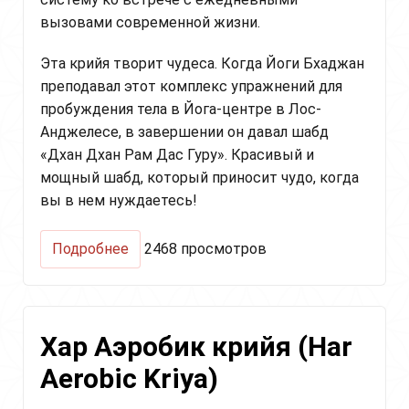
вызовами современной жизни.
Эта крийя творит чудеса. Когда Йоги Бхаджан
преподавал этот комплекс упражнений для
пробуждения тела в Йога-центре в Лос-
Анджелесе, в завершении он давал шабд
«Дхан Дхан Рам Дас Гуру». Красивый и
мощный шабд, который приносит чудо, когда
вы в нем нуждаетесь!
о
Подробнее
2468 просмотров
Пробудите
своё
тело
для
Хар Аэробик крийя (Har
противостояния
стрессу
Aerobic Kriya)
и
перенапряжению