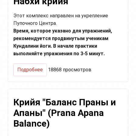
Набхи крийя
You
=
Этот комплекс направлен на укрепление
4U)
Пупочного Центра.
Время, которое указано для упражнений,
рекомендуется продвинутым ученикам
Кундалини йоги. В начале практики
выполняйте упражнения по 3-5 минут.
о
Подробнее
18868 просмотров
Набхи
крийя
Крийя "Баланс Праны и
Апаны" (Prana Apana
Balance)