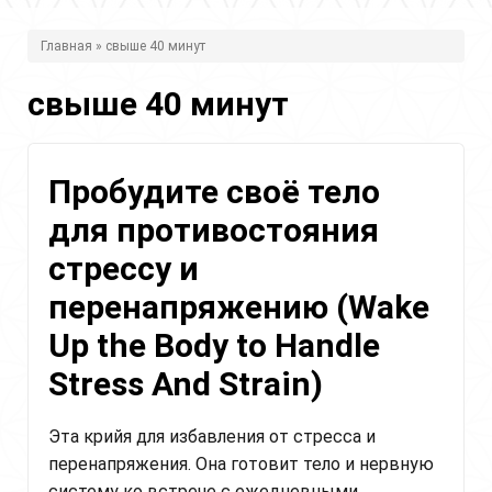
В
Главная
» свыше 40 минут
ы
свыше 40 минут
з
д
е
Пробудите своё тело
с
для противостояния
ь
стрессу и
перенапряжению (Wake
Up the Body to Handle
Stress And Strain)
Эта крийя для избавления от стресса и
перенапряжения. Она готовит тело и нервную
систему ко встрече с ежедневными