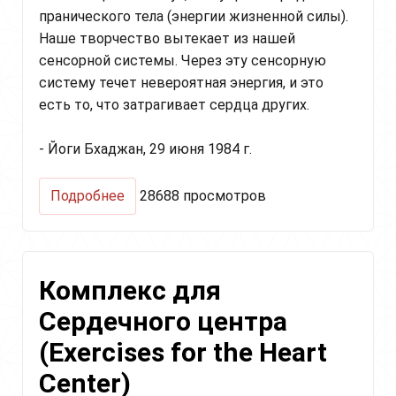
пранического тела (энергии жизненной силы).
Наше творчество вытекает из нашей
сенсорной системы. Через эту сенсорную
систему течет невероятная энергия, и это
есть то, что затрагивает сердца других.
- Йоги Бхаджан, 29 июня 1984 г.
о
Подробнее
28688 просмотров
Комплекс
для
женщин,
чтобы
Комплекс для
чувствовать
счастье
Сердечного центра
и
наслаждение
(Exercises for the Heart
(Women's
Set
Center)
for