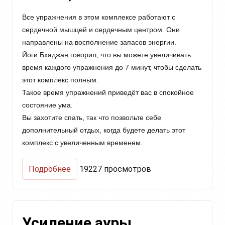
Pleasure
and
Все упражнения в этом комплексе работают с
Happiness)
сердечной мышцей и сердечным центром. Они
направлены на восполнение запасов энергии.
Йоги Бхаджан говорил, что вы можете увеличивать
время каждого упражнения до 7 минут, чтобы сделать
этот комплекс полным.
Такое время упражнений приведёт вас в спокойное
состояние ума.
Вы захотите спать, так что позвольте себе
дополнительный отдых, когда будете делать этот
комплекс с увеличенным временем.
о
Подробнее
19227 просмотров
Комплекс
для
Сердечного
центра
Усиление ауры
(Exercises