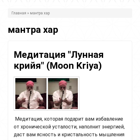
В
Главная
» мантра хар
ы
мантра хар
з
д
е
Медитация "Лунная
с
крийя" (Moon Kriya)
ь
Медитация, которая подарит вам избавление
от хронической усталости, наполнит энергией,
даст вам ясность и кристальность мышления