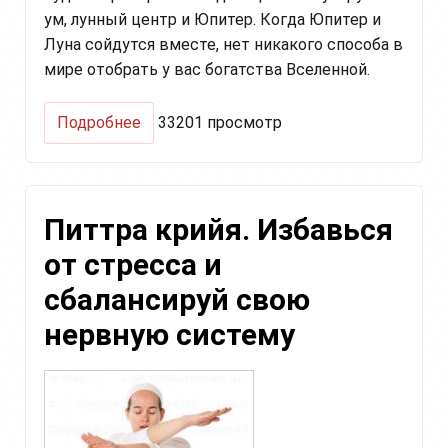
ум, лунный центр и Юпитер. Когда Юпитер и
Луна сойдутся вместе, нет никакого способа в
мире отобрать у вас богатства Вселенной.
о
Подробнее
33201 просмотр
Медитация
для
процветания
с
Питтра крийя. Избавься
мантрой
"Хар"
от стресса и
(Банкомат)
сбалансируй свою
нервную систему