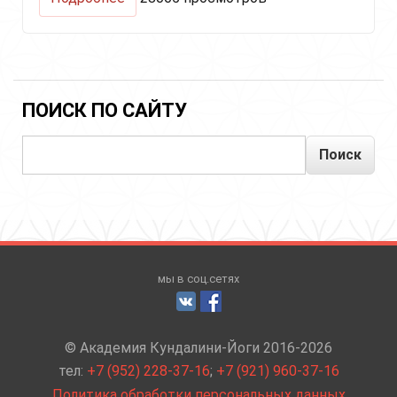
Антистрессовый
комплекс
для
почек
и
надпочечников
ПОИСК ПО САЙТУ
(Stress
Set
Поиск
for
Adrenals
and
Kidneys)
мы в соц.сетях
© Академия Кундалини-Йоги 2016-2026
тел:
+7 (952) 228-37-16
;
+7 (921) 960-37-16
Политика обработки персональных данных