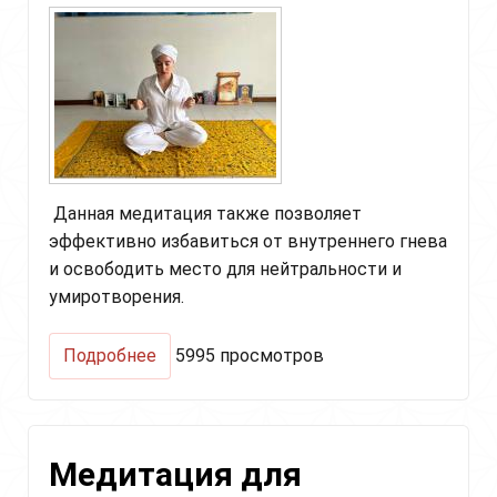
Данная медитация также позволяет
эффективно избавиться от внутреннего гнева
и освободить место для нейтральности и
умиротворения.
о
Подробнее
5995 просмотров
Медитация
"Растворение
внутреннего
гнева
Медитация для
и
обретение