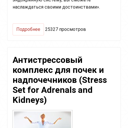
наслаждаться своими достоинствами».
о
Подробнее
25327 просмотров
Питтра
крийя.
Избавься
от
Антистрессовый
стресса
и
комплекс для почек и
сбалансируй
свою
надпочечников (Stress
нервную
систему
Set for Adrenals and
Kidneys)