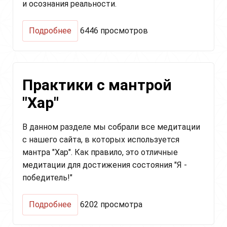
и осознания реальности.
о
Подробнее
6446 просмотров
Медитация
"Лунная
крийя"
(Moon
Практики с мантрой
Kriya)
"Хар"
В данном разделе мы собрали все медитации
с нашего сайта, в которых используется
мантра "Хар". Как правило, это отличные
медитации для достижения состояния "Я -
победитель!"
о
Подробнее
6202 просмотра
Практики
с