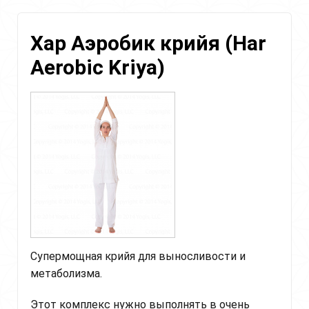
мантрой
"Хар"
Хар Аэробик крийя (Har
Aerobic Kriya)
Супермощная крийя для выносливости и
метаболизма.
Этот комплекс нужно выполнять в очень