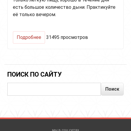
есть большое количество дыни. Практикуйте
её только вечером.
о
Подробнее
31495 просмотров
Крийя,
приносящая
успех
и
счастье
и
ПОИСК ПО САЙТУ
устраняющая
боль
Поиск
и
чувство
вины
мы в соц.сетях