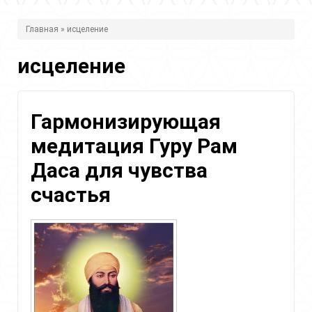
В
Главная
» исцеление
ы
исцеление
з
д
е
Гармонизирующая
с
медитация Гуру Рам
ь
Даса для чувства
счастья