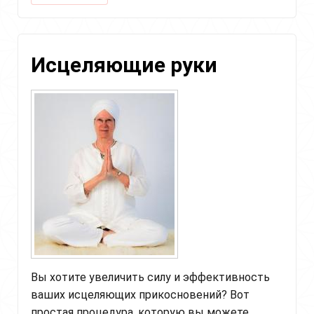
Гармонизирующая
медитация
Гуру
Рам
Исцеляющие руки
Даса
для
чувства
счастья
Вы хотите увеличить силу и эффективность
ваших исцеляющих прикосновений? Вот
простая процедура, которую вы можете