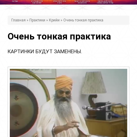
В
Главная
»
Практики
»
Крийи
» Очень тонкая практика
ы
Очень тонкая практика
з
д
КАРТИНКИ БУДУТ ЗАМЕНЕНЫ.
е
с
ь