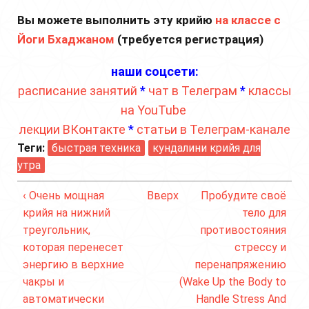
Вы можете выполнить эту крийю
на классе с
Йоги Бхаджаном
(требуется регистрация)
наши соцсети:
расписание занятий
*
чат в Телеграм
*
классы
на YouTube
лекции ВКонтакте
*
статьи в Телеграм-канале
Теги:
быстрая техника
кундалини крийя для
утра
‹ Очень мощная
Вверх
Пробудите своё
крийя на нижний
тело для
треугольник,
противостояния
которая перенесет
стрессу и
энергию в верхние
перенапряжению
чакры и
(Wake Up the Body to
автоматически
Handle Stress And