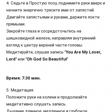
4. Сядьте в Простую позу, поднимите руки вверх и
начните энергично трясите ими от запястий.
Двигайте запястьями и руками, держите локти
прямыми.
Закройте глаза и сосредоточьтесь на
шишковидной железе, направляя внутренний
взгляд к центру верхней части головы.
Медитируйте, слушая запись "
You Are My Lover,
Lord
" или "
Oh God So Beautiful
"
Время: 7:30 мин.
5. Медитация.
Положите руки на колени и продолжайте
медитативно слушать запись.
Дыхание длинное, медленное и глубокое.