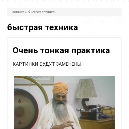
В
Главная
» быстрая техника
ы
быстрая техника
з
д
е
Очень тонкая практика
с
КАРТИНКИ БУДУТ ЗАМЕНЕНЫ.
ь