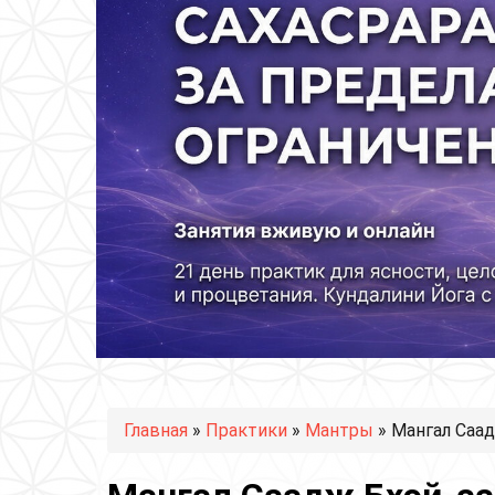
Вы здесь
Главная
»
Практики
»
Мантры
» Мангал Саад