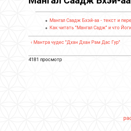
Мангал Саадж Бхэй-аа
Мангал Саадж Бхэй-аа - текст и пер
Как читать "Мангал Садж" и что Йо
‹ Мантра чудес "Дхан Дхан Рам Дас Гур"
4181 просмотр
ра