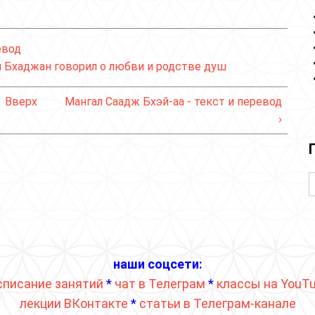
евод
ги Бхаджан говорил о любви и родстве душ
Вверх
Мангал Саадж Бхэй-аа - текст и перевод
›
наши соцсети:
списание занятий
*
чат в Телеграм
*
классы на YouT
лекции ВКонтакте
*
статьи в Телеграм-канале