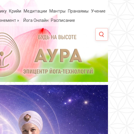
ику
Крийи
Медитации
Мантры
Пранаямы
Учение
онемент
»
Йога Онлайн
Расписание