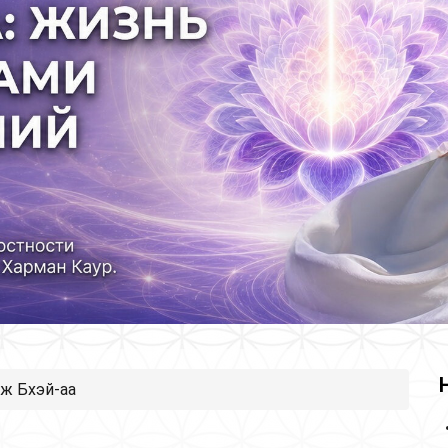
ж Бхэй-аа