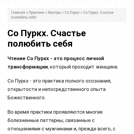
В
Главная
»
Практики
»
Мантры
»
Со Пуркх
» Со Пуркх. Счастье
полюбить себя
ы
з
Со Пуркх. Счастье
д
полюбить себя
е
Чтение Со Пуркх - это процесс личной
с
трансформации
, который проходит женщина.
ь
Со Пуркх - это практика полного осознания,
открытости и непосредственного опыта
Божественного.
Во время практики проявляются многие
болезненные паттерны, связанные с
отношениями с мужчинами и, прежде всего, с