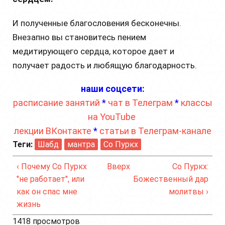
И полученные благословения бесконечны.
Внезапно вы становитесь пением
медитирующего сердца, которое дает и
получает радость и любящую благодарность.
наши соцсети:
расписание занятий
*
чат в Телеграм
*
классы
на YouTube
лекции ВКонтакте
*
статьи в Телеграм-канале
Теги:
Шабд
мантра
Со Пуркх
‹ Почему Со Пуркх
Вверх
Со Пуркх:
"не работает", или
Божественный дар
как он спас мне
молитвы ›
жизнь
1418 просмотров