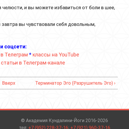
 челюсти, и вы можете избавиться от боли в шее,
 завтра вы чувствовали себя довольным,
и соцсети:
 в Телеграм
*
классы на YouTube
*
статьи в Телеграм-канале
Вверх
Терминатор Эго (Разрушитель Эго) ›
© Академия Кундалини-Йоги 2016-2026
тел:
+7 (952) 228-37-16
;
+7 (921) 960-37-16