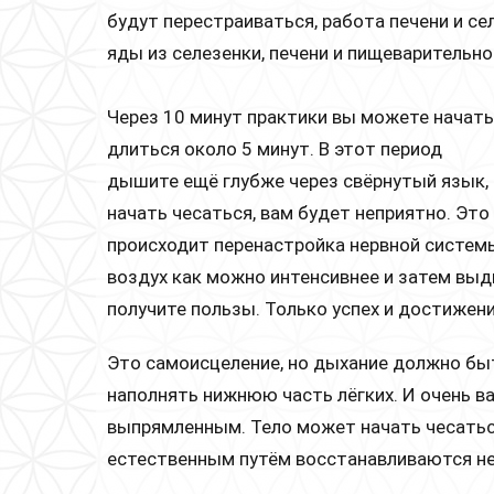
будут перестраиваться, работа печени и с
яды из селезенки, печени и пищеварительн
Через 10 минут практики вы можете начат
длиться около 5 минут. В этот период
дышите ещё глубже через свёрнутый язык,
начать чесаться, вам будет неприятно. Эт
происходит перенастройка нервной системы
воздух как можно интенсивнее и затем вы
получите пользы. Только успех и достижен
Это самоисцеление, но дыхание должно б
наполнять нижнюю часть лёгких. И очень в
выпрямленным. Тело может начать чесаться
естественным путём восстанавливаются н