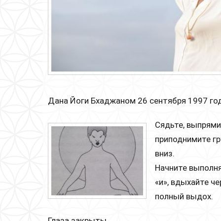
Дана Йоги Бхаджаном 26 сентября 1997 год
Сядьте, выпрями
приподнимите гр
вниз.
Начните выполня
«и», вдыхайте ч
полный выдох.
Глаза закрыты.