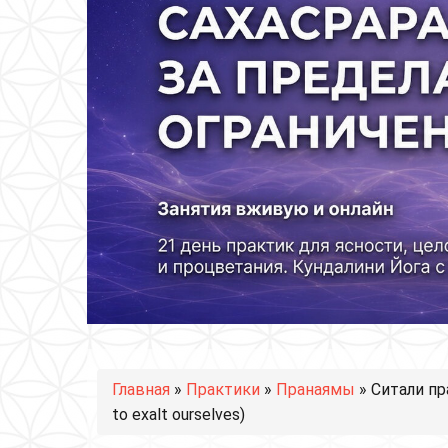
Вы здесь
Главная
»
Практики
»
Пранаямы
» Ситали пр
to exalt ourselves)