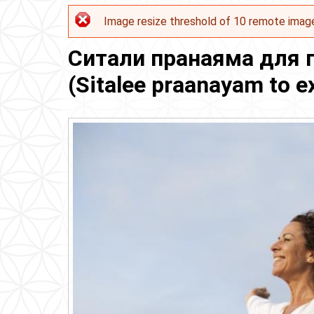
Image resize threshold of 10 remote imag
Сообщение об ошибке
Ситали пранаяма для 
(Sitalee praanayam to ex