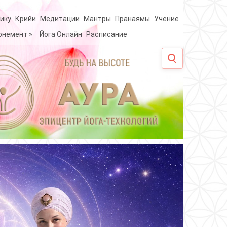
ику
Крийи
Медитации
Мантры
Пранаямы
Учение
онемент
»
Йога Онлайн
Расписание