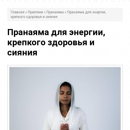
В
Главная
»
Практики
»
Пранаямы
» Пранаяма для энергии,
крепкого здоровья и сияния
ы
з
Пранаяма для энергии,
д
крепкого здоровья и
е
сияния
с
ь