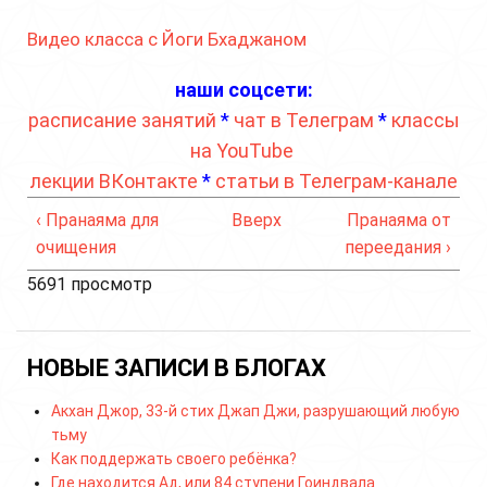
Видео класса с Йоги Бхаджаном
наши соцсети:
расписание занятий
*
чат в Телеграм
*
классы
на YouTube
лекции ВКонтакте
*
статьи в Телеграм-канале
‹ Пранаяма для
Вверх
Пранаяма от
очищения
переедания ›
5691 просмотр
НОВЫЕ ЗАПИСИ В БЛОГАХ
Акхан Джор, 33-й стих Джап Джи, разрушающий любую
тьму
Как поддержать своего ребёнка?
Где находится Ад, или 84 ступени Гоиндвала