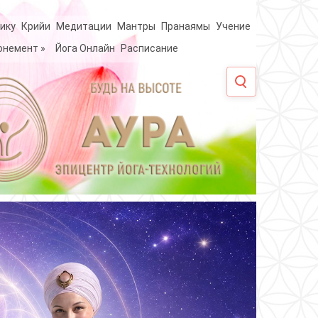
ику
Крийи
Медитации
Мантры
Пранаямы
Учение
онемент
»
Йога Онлайн
Расписание