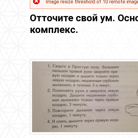
Image resize threshold of 10 remote imag
Сообщение об ошибке
Отточите свой ум. Ос
комплекс.