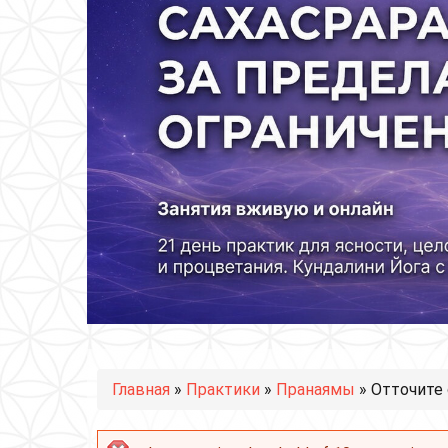
Вы здесь
Главная
»
Практики
»
Пранаямы
» Отточите