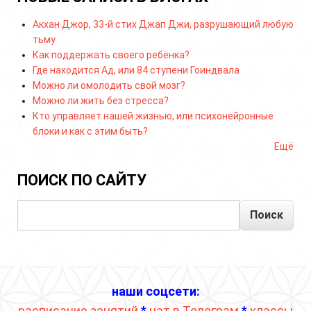
Акхан Джор, 33-й стих Джап Джи, разрушающий любую
тьму
Как поддержать своего ребёнка?
Где находится Ад, или 84 ступени Гоиндвала
Можно ли омолодить свой мозг?
Можно ли жить без стресса?
Кто управляет нашей жизнью, или психонейронные
блоки и как с этим быть?
Ещё
ПОИСК ПО САЙТУ
Поиск
наши соцсети:
расписание занятий
*
чат в Телеграм
*
классы