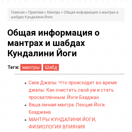
В
Главная
»
Практики
»
Мантры
» Общая информация о мантрах и
шабдах Кундалини Йоги
ы
з
Общая информация о
д
мантрах и шабдах
е
Кундалини Йоги
с
Теги:
мантры
Шабд
ь
Сила Джапы. Что происходит во время
джапы. Как очистить свой ум и стать
просветлённым. Йоги Бхаджан
Ваша личная мантра. Лекция Йоги
Бхаджана
МАНТРЫ КУНДАЛИНИ ЙОГИ,
ФИЗИОЛОГИЯ ВЛИЯНИЯ