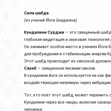
Сила шабда
(из учений Йоги Бхаджана)
Кундалини Сурджи
— это священный шабд,
глубокая медитация и звуковая технология 
Он занимает особое место в учениях Йоги 
для пробуждения и стабилизации энергии К
Этот шабд происходит из сикхской духовн
Сахиб
— священном писании сикхов.
В кундалини йоге он используется не как фи
воздействующая напрямую через вибрацию
Тот, кто поёт этот шабд, может пережить
Кундалини через все чакры, включая сахаср
человека.