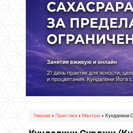
Вы здесь
Главная
»
Практики
»
Мантры
» Кундалини Су