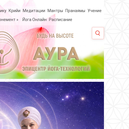
ику
Крийи
Медитации
Мантры
Пранаямы
Учение
онемент
»
Йога Онлайн
Расписание