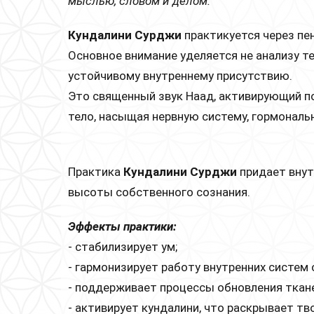
мыслью, словом и делом.
Кундалини Сурджи
практикуется через пен
Основное внимание уделяется не анализу т
устойчивому внутреннему присутствию.
Это священный звук Наад, активирующий п
тело, насыщая нервную систему, гормонал
Практика
Кундалини Сурджи
придает внут
высоты собственного сознания.
Эффекты практики:
- стабилизирует ум;
- гармонизирует работу внутренних систем 
- поддерживает процессы обновления ткане
- активирует кундалини, что раскрывает т