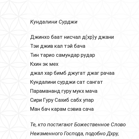
Кундалини Сурджи
Джинхо баат нисчал д(хр)у джани
Тэи джив кал тэй бача
Тин тарио самундар рудар
Кхин эк мех
джал хар бимб джугат джаг рачаа
Кундалини сурджи сат сангат
Парамананд гуру мукх мача
Сири Гуру Сахиб сабх упар
Ман бач карам сэвиа сача
Те, кто постигают Божественное Слово
Неизменного Господа, подобно Дхру,