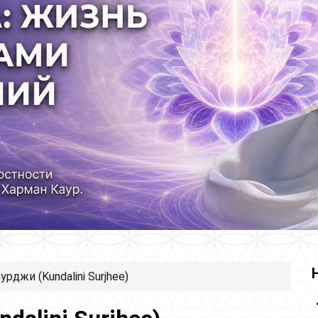
рджи (Kundalini Surjhee)