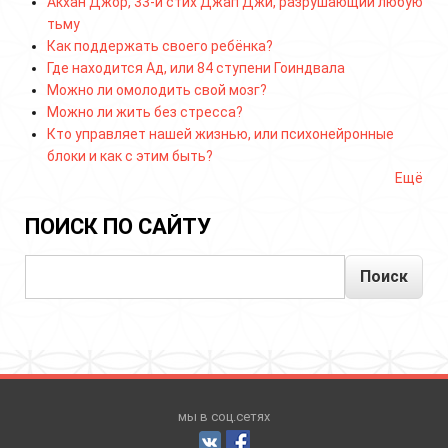
Акхан Джор, 33-й стих Джап Джи, разрушающий любую
тьму
Как поддержать своего ребёнка?
Где находится Ад, или 84 ступени Гоиндвала
Можно ли омолодить свой мозг?
Можно ли жить без стресса?
Кто управляет нашей жизнью, или психонейронные
блоки и как с этим быть?
Ещё
ПОИСК ПО САЙТУ
Поиск
мы в соц.сетях