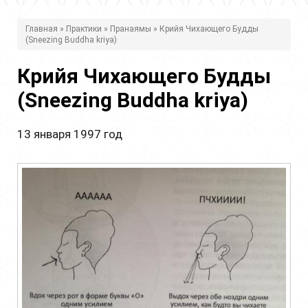
В
Главная
»
Практики
»
Пранаямы
» Крийя Чихающего Будды
(Sneezing Buddha kriya)
ы
з
Крийя Чихающего Будды
д
(Sneezing Buddha kriya)
е
13 января 1997 год
с
ь